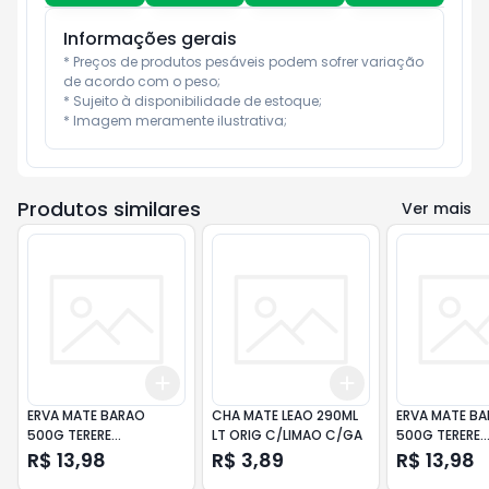
Informações gerais
* Preços de produtos pesáveis podem sofrer variação 
de acordo com o peso;

* Sujeito à disponibilidade de estoque;

* Imagem meramente ilustrativa;
Produtos similares
Ver mais
Add
Add
+
3
+
5
+
10
+
3
+
5
+
10
ERVA MATE BARAO
CHA MATE LEAO 290ML
ERVA MATE B
500G TERERE
LT ORIG C/LIMAO C/GA
500G TERERE
MENT/BOLD ME
MENT/BLACK
R$ 13,98
R$ 3,89
R$ 13,98