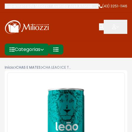
Supermercado Miliozzi
-
Avenida José Afonso dos Santos
(43) 3251-1146
,
Cambé
Categorias
Início
CHAS E MATES
CHA LEAO ICE TEA C/ GAS 290G LIMAO