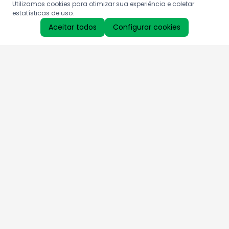
Utilizamos cookies para otimizar sua experiência e coletar
estatísticas de uso.
Aceitar todos
Configurar cookies
Aproveite as nossas promoções!
Cadastre seu e-mail e receba ofertas exclusivas.
QUERO RECEBER