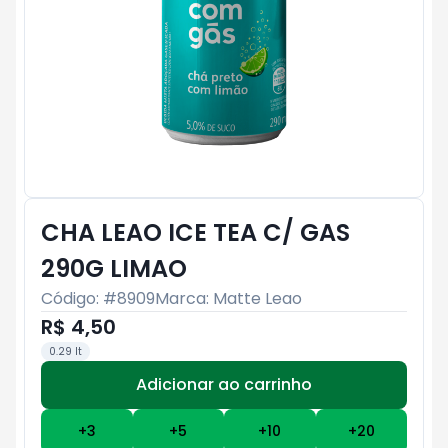
CHA LEAO ICE TEA C/ GAS
290G LIMAO
Código: #
8909
Marca:
Matte Leao
R$ 4,50
0.29 lt
Adicionar ao carrinho
Subtotal:
R$ 0
+
3
+
5
+
10
+
20