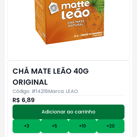
CHÁ MATE LEÃO 40G
ORIGINAL
Código: #
14218
Marca:
LEAO
R$ 6,89
Adicionar ao carrinho
Subtotal:
R$ 0
+
3
+
5
+
10
+
20