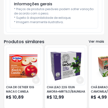
Informações gerais
* Preços de produtos pesáveis podem sofrer variação 
de acordo com o peso;

* Sujeito à disponibilidade de estoque;

* Imagem meramente ilustrativa;
Produtos similares
Ver mais
Add
Add
+
3
+
5
+
10
+
3
+
5
+
10
CHA DR OETKER 10G
CHA LEAO 22G 10UN
CHÁ BARAO
MACA E CANELA
AMORA+MIRTILO/BAUNILHA
CAMOMILA/
E ERVAS
R$ 10,89
R$ 12,99
R$ 4,99