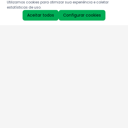
Utilizamos cookies para otimizar sua experiência e coletar
estatísticas de uso.
Aceitar todos
Configurar cookies
Aproveite as nossas promoções!
Cadastre seu e-mail e receba ofertas exclusivas.
QUERO RECEBER