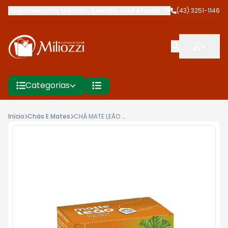
Supermercado Miliozzi
-
Avenida José Afonso dos Santos
(43) 3251-1146
,
Cambé
Categorias
Início
Chás E Mates
CHÁ MATE LEÃO 40G ORIGINAL