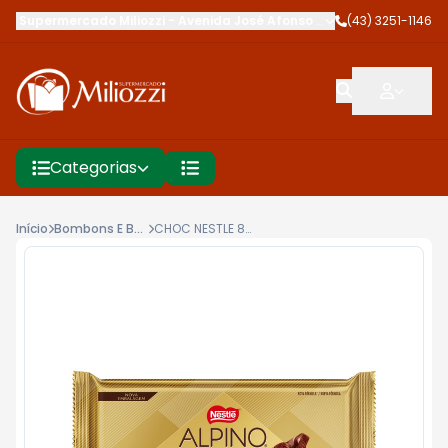
Supermercado Miliozzi
-
Avenida José Afonso dos Santos
(43) 3251-1146
,
Cambé
Categorias
Início
Bombons E Barra De Chocolate
CHOC NESTLE 85G ALPINO