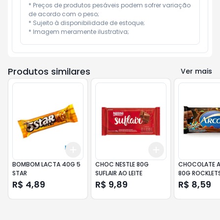
* Preços de produtos pesáveis podem sofrer variação 
de acordo com o peso;

* Sujeito à disponibilidade de estoque;

* Imagem meramente ilustrativa;
Produtos similares
Ver mais
Add
Add
+
3
+
5
+
10
+
3
+
5
+
10
BOMBOM LACTA 40G 5
CHOC NESTLE 80G
CHOCOLATE 
STAR
SUFLAIR AO LEITE
80G ROCKLET
R$ 4,89
R$ 9,89
R$ 8,59