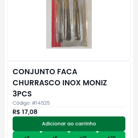
CONJUNTO FACA
CHURRASCO INOX MONIZ
3PCS
Código: #
14525
R$ 17,08
Adicionar ao carrinho
Subtotal:
R$ 0