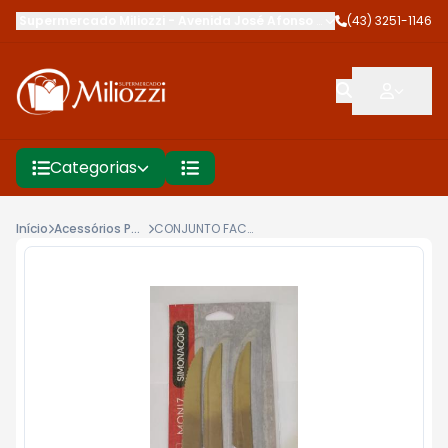
Supermercado Miliozzi
-
Avenida José Afonso dos Santos
(43) 3251-1146
,
Cambé
Categorias
Início
Acessórios Para Cozinha
CONJUNTO FACA CHURRASCO INOX MONIZ 3PCS