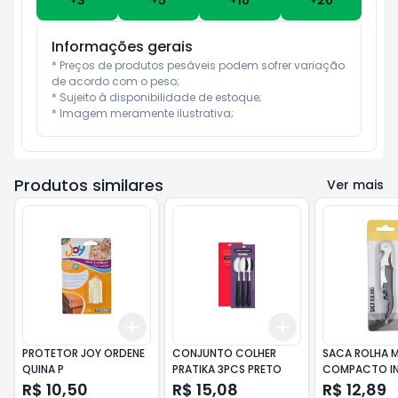
+
3
+
5
+
10
+
20
Informações gerais
* Preços de produtos pesáveis podem sofrer variação 
de acordo com o peso;

* Sujeito à disponibilidade de estoque;

* Imagem meramente ilustrativa;
Produtos similares
Ver mais
Add
Add
+
3
+
5
+
10
+
3
+
5
+
10
PROTETOR JOY ORDENE
CONJUNTO COLHER
SACA ROLHA 
QUINA P
PRATIKA 3PCS PRETO
COMPACTO IN
R$ 10,50
R$ 15,08
R$ 12,89