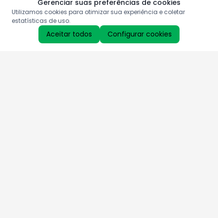
Gerenciar suas preferências de cookies
Utilizamos cookies para otimizar sua experiência e coletar
estatísticas de uso.
Aceitar todos
Configurar cookies
Aproveite as nossas promoções!
Cadastre seu e-mail e receba ofertas exclusivas.
QUERO RECEBER