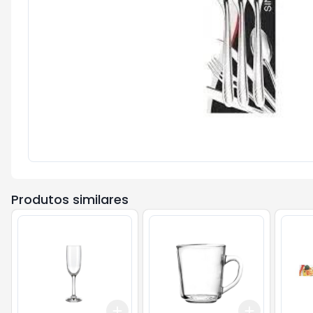
Produtos similares
Add
Add
+
3
+
5
+
10
+
3
+
5
+