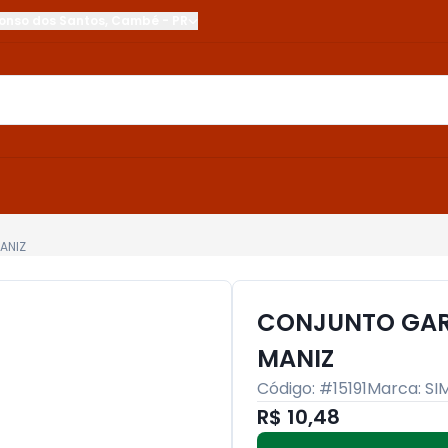
onso dos Santos
,
Cambé
-
PR
ANIZ
CONJUNTO GAR
MANIZ
Código: #
15191
Marca:
SI
R$ 10,48