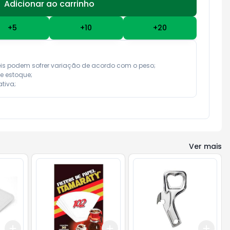
Adicionar ao carrinho
Subtotal:
R$ 0,00
+
5
+
10
+
20
eis podem sofrer variação de acordo com o peso;

e estoque;

tiva;
Ver mais
Add
Add
Add
+
3
+
5
+
10
+
3
+
5
+
10
+
3