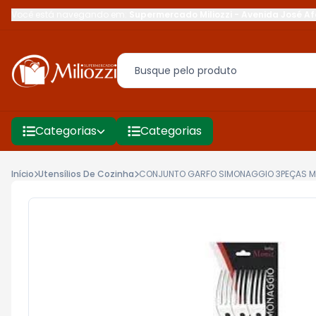
Você está navegando em:
Supermercado Miliozzi
-
Avenida José Af
Categorias
Categorias
Início
Utensílios De Cozinha
CONJUNTO GARFO SIMONAGGIO 3PEÇAS M