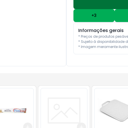
+
3
Informações gerais
* Preços de produtos pesáv
* Sujeito à disponibilidade d
* Imagem meramente ilustra
Add
Add
10
+
3
+
5
+
10
+
3
+
5
+
10