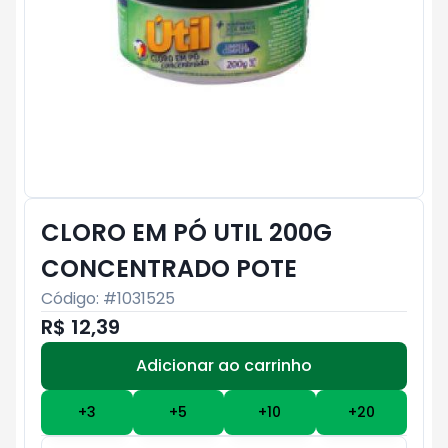
CLORO EM PÓ UTIL 200G
CONCENTRADO POTE
Código: #
1031525
R$ 12,39
Adicionar ao carrinho
Subtotal:
R$ 0
+
3
+
5
+
10
+
20