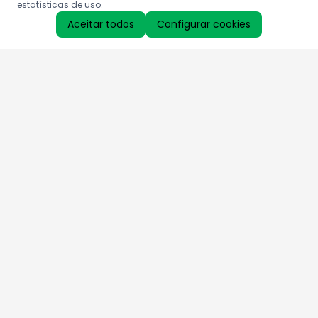
estatísticas de uso.
Aceitar todos
Configurar cookies
Aproveite as nossas promoções!
Cadastre seu e-mail e receba ofertas exclusivas.
QUERO RECEBER