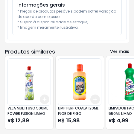
Informações gerais
* Preços de produtos pesáveis podem sofrer variação 
de acordo com o peso;

* Sujeito à disponibilidade de estoque;

* Imagem meramente ilustrativa;
Produtos similares
Ver mais
Add
Add
+
3
+
5
+
10
+
3
+
5
+
10
VEJA MULTI USO 500ML
LIMP PERF COALA 120ML
LIMPADOR FACI
POWER FUSION LIMAO
FLOR DE FIGO
550ML LIMAO
R$ 12,89
R$ 15,98
R$ 4,99