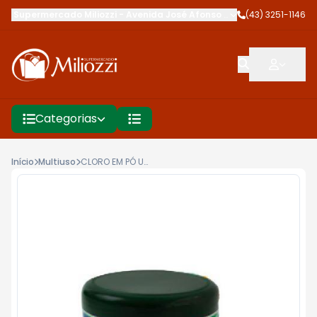
Supermercado Miliozzi
-
Avenida José Afonso dos Santos
(43) 3251-1146
,
Cambé
Categorias
Início
Multiuso
CLORO EM PÓ UTIL 200G CONCENTRADO POTE