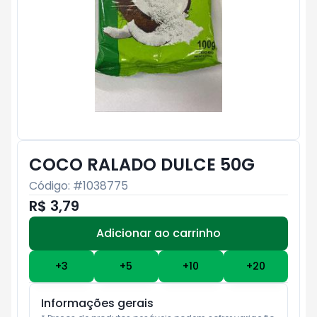
COCO RALADO DULCE 50G
Código: #
1038775
R$ 3,79
Adicionar ao carrinho
Subtotal:
R$ 0
+
3
+
5
+
10
+
20
Informações gerais