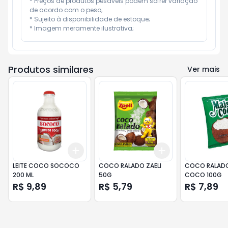
* Preços de produtos pesáveis podem sofrer variação 
de acordo com o peso;

* Sujeito à disponibilidade de estoque;

* Imagem meramente ilustrativa;
Produtos similares
Ver mais
Add
Add
+
3
+
5
+
10
+
3
+
5
+
10
LEITE COCO SOCOCO
COCO RALADO ZAELI
COCO RALADO
200 ML
50G
COCO 100G
R$ 9,89
R$ 5,79
R$ 7,89