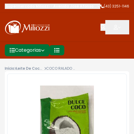
Supermercado Miliozzi
-
Avenida José Afonso dos Santos
(43) 3251-1146
,
Cambé
Categorias
Início
Leite De Coco E Coco Ralado
COCO RALADO DULCE 50G