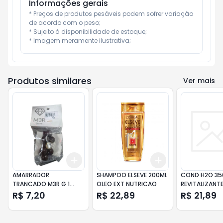
Informações gerais
* Preços de produtos pesáveis podem sofrer variação 
de acordo com o peso;

* Sujeito à disponibilidade de estoque;

* Imagem meramente ilustrativa;
Produtos similares
Ver mais
Add
Add
+
3
+
5
+
10
+
3
+
5
+
10
AMARRADOR
SHAMPOO ELSEVE 200ML
COND H2O 35
TRANCADO M3R G 1
OLEO EXT NUTRICAO
REVITALIZANT
STRAS G
R$ 7,20
R$ 22,89
R$ 21,89