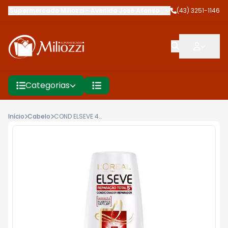
Supermercado Miliozzi
-
Avenida José Afonso dos Santos
(43) 3251-1146
,
Cambé
Categorias
Início
Cabelo
COND ELSEVE 400ML RT5 REPARADOR CICATR-C