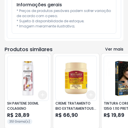
Informações gerais
* Preços de produtos pesáveis podem sofrer variação 
de acordo com o peso;

* Sujeito à disponibilidade de estoque;

* Imagem meramente ilustrativa;
Produtos similares
Ver mais
Add
Add
+
3
+
5
+
10
+
3
+
5
+
10
SH PANTENE 300ML
CREME TRATAMENTO
TINTURA COR
COLAGENO
BIO EXTRATAMENTOUS
135G 1.110 PRE
500G TUTANO
R$ 28,89
R$ 66,90
R$ 19,89
351 Grama(s)