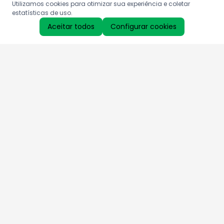
Utilizamos cookies para otimizar sua experiência e coletar
estatísticas de uso.
Aceitar todos
Configurar cookies
Aproveite as nossas promoções!
Cadastre seu e-mail e receba ofertas exclusivas.
QUERO RECEBER