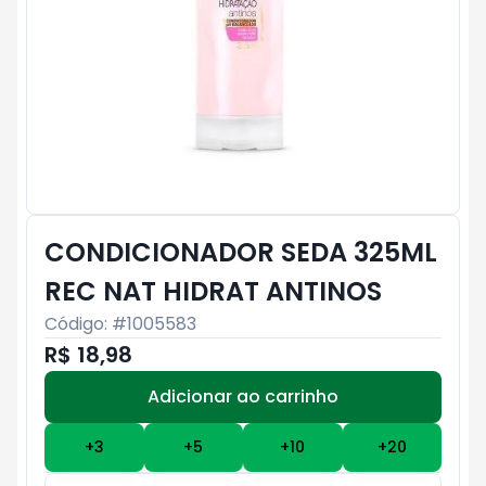
CONDICIONADOR SEDA 325ML
REC NAT HIDRAT ANTINOS
Código: #
1005583
R$ 18,98
Adicionar ao carrinho
Subtotal:
R$ 0
+
3
+
5
+
10
+
20