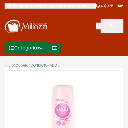
Supermercado Miliozzi
-
Avenida José Afonso dos Santos
(43) 3251-1146
,
Cambé
Categorias
Início
Cabelo
CONDICIONADOR SEDA 325ML REC NAT HIDRAT ANTINOS