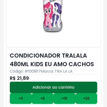
CONDICIONADOR TRALALA
480ML KIDS EU AMO CACHOS
Código: #
1009117
Marca:
TRA LA LA
R$ 21,89
Adicionar ao carrinho
Subtotal:
R$ 0
+
3
+
5
+
10
+
20