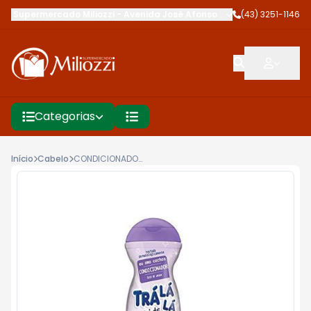
Supermercado Miliozzi
-
Avenida José Afonso dos Santos
(43) 3251-1146
,
Cambé
Categorias
Início
Cabelo
CONDICIONADOR TRALALA 480ML KIDS EU AMO CACHOS