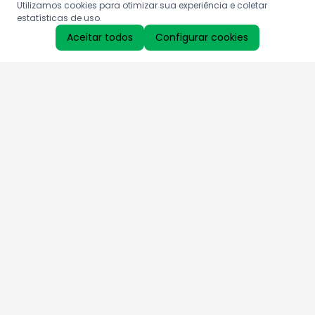
Utilizamos cookies para otimizar sua experiência e coletar
estatísticas de uso.
Aceitar todos
Configurar cookies
Aproveite as nossas promoções!
Cadastre seu e-mail e receba ofertas exclusivas.
QUERO RECEBER