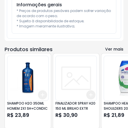
Informações gerais
* Preços de produtos pesáveis podem sofrer variação 
de acordo com o peso;

* Sujeito à disponibilidade de estoque;

* Imagem meramente ilustrativa;
Produtos similares
Ver mais
Add
Add
+
3
+
5
+
10
+
3
+
5
+
10
SHAMPOO H2O 350ML
FINALIZADOR SPRAY H20
SHAMPOO HE
HOMEM 2X1 SH+CONDIC
150 ML BRILHO EXTR
SHOULDERS 2
MENTOL REFR
R$ 23,89
R$ 30,90
R$ 21,89