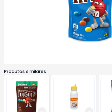
Produtos similares
Add
Add
+
3
+
5
+
10
+
3
+
5
+