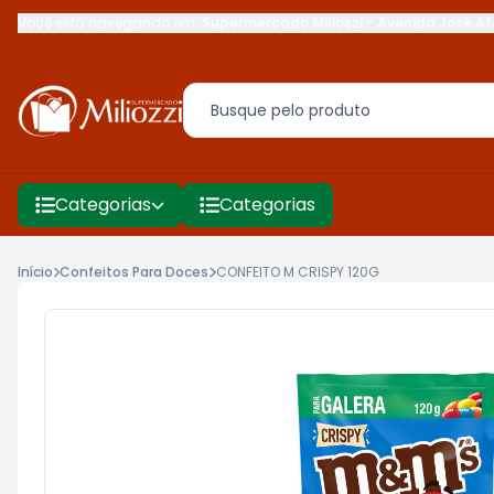
Você está navegando em:
Supermercado Miliozzi
-
Avenida José Af
Categorias
Categorias
Início
Confeitos Para Doces
CONFEITO M CRISPY 120G