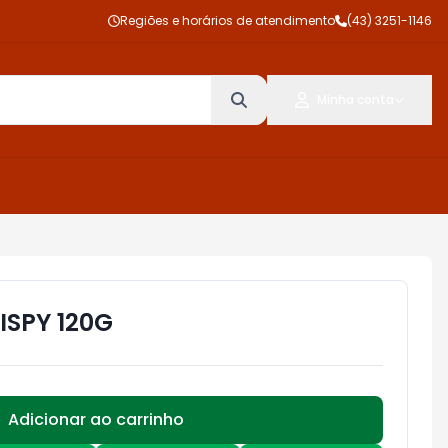
Regiões e horários de atendimento
(43) 3251-1146
Minha conta
ISPY 120G
Adicionar ao carrinho
Subtotal:
R$ 0,00