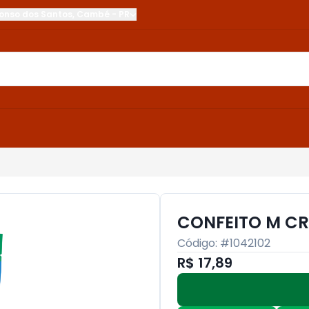
onso dos Santos
,
Cambé
-
PR
CONFEITO M CR
Código: #
1042102
R$ 17,89