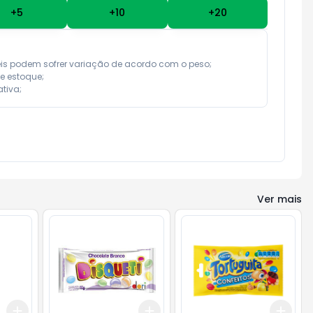
+
5
+
10
+
20
eis podem sofrer variação de acordo com o peso;

e estoque;

tiva;
Ver mais
Add
Add
Add
+
3
+
5
+
10
+
3
+
5
+
10
+
3