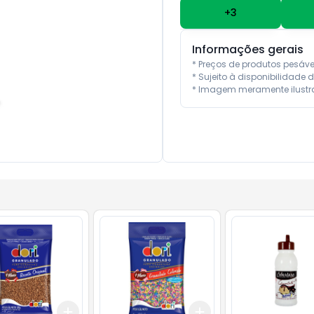
+
3
Informações gerais
* Preços de produtos pesáv
* Sujeito à disponibilidade d
* Imagem meramente ilustra
Add
Add
10
+
3
+
5
+
10
+
3
+
5
+
10