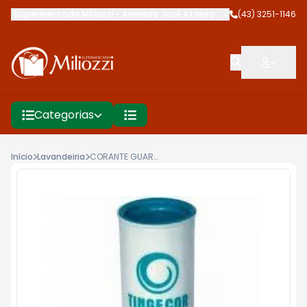
Supermercado Miliozzi
-
Avenida José Afonso dos Santos
(43) 3251-1146
,
Cambé
Categorias
Início
Lavandeiria
CORANTE GUARANY 40G AZUL TURQ 140 G