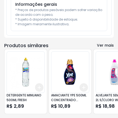
Informações gerais
* Preços de produtos pesáveis podem sofrer variação 
de acordo com o peso;

* Sujeito à disponibilidade de estoque;

* Imagem meramente ilustrativa;
Produtos similares
Ver mais
Add
Add
+
3
+
5
+
10
+
3
+
5
+
10
DETERGENTE MINUANO
AMACIANTE YPE 500ML
ALVEJANTE SE
500ML FRESH
CONCENTRADO
2L S/CLORO W
LIBERDADE
R$ 2,89
R$ 10,89
R$ 18,98