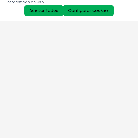
estatísticas de uso.
Aceitar todos
Configurar cookies
Aproveite as nossas promoções!
Cadastre seu e-mail e receba ofertas exclusivas.
QUERO RECEBER