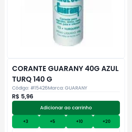
CORANTE GUARANY 40G AZUL
TURQ 140 G
Código: #
15426
Marca:
GUARANY
R$ 5,96
Adicionar ao carrinho
Subtotal:
R$ 0
+
3
+
5
+
10
+
20