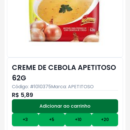
CREME DE CEBOLA APETITOSO
62G
Código: #
1010375
Marca:
APETITOSO
R$ 5,89
Adicionar ao carrinho
Subtotal:
R$ 0
+
3
+
5
+
10
+
20