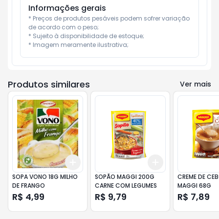
Informações gerais
* Preços de produtos pesáveis podem sofrer variação 
de acordo com o peso;

* Sujeito à disponibilidade de estoque;

* Imagem meramente ilustrativa;
Produtos similares
Ver mais
Add
Add
+
3
+
5
+
10
+
3
+
5
+
10
SOPA VONO 18G MILHO
SOPÃO MAGGI 200G
CREME DE CE
DE FRANGO
CARNE COM LEGUMES
MAGGI 68G
R$ 4,99
R$ 9,79
R$ 7,89