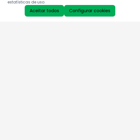
estatísticas de uso.
Aceitar todos
Configurar cookies
Aproveite as nossas promoções!
Cadastre seu e-mail e receba ofertas exclusivas.
QUERO RECEBER