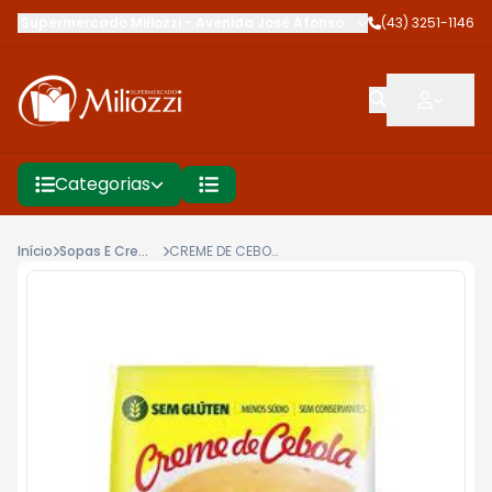
Supermercado Miliozzi
-
Avenida José Afonso dos Santos
(43) 3251-1146
,
Cambé
Categorias
Início
Sopas E Cremes
CREME DE CEBOLA APETITOSO 62G