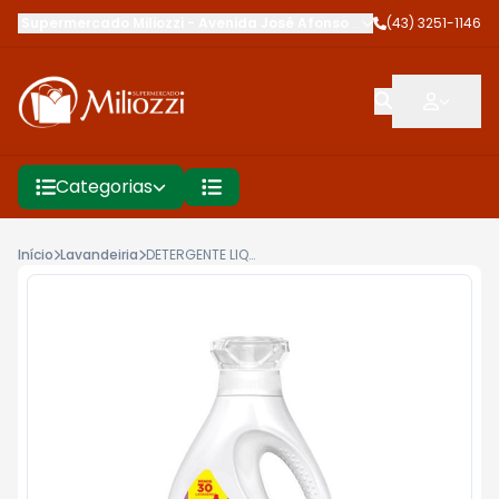
Supermercado Miliozzi
-
Avenida José Afonso dos Santos
(43) 3251-1146
,
Cambé
Categorias
Início
Lavandeiria
DETERGENTE LIQUIDO ARIEL TOQUE DOWNY 1,2L