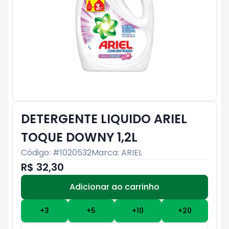
DETERGENTE LIQUIDO ARIEL
TOQUE DOWNY 1,2L
Código: #
1020532
Marca:
ARIEL
R$ 32,30
Adicionar ao carrinho
Subtotal:
R$ 0
+
3
+
5
+
10
+
20