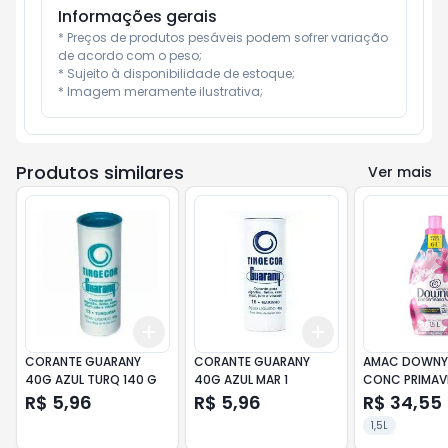
Informações gerais
* Preços de produtos pesáveis podem sofrer variação 
de acordo com o peso;

* Sujeito à disponibilidade de estoque;

* Imagem meramente ilustrativa;
Produtos similares
Ver mais
Add
Add
+
3
+
5
+
10
+
3
+
5
+
10
CORANTE GUARANY
CORANTE GUARANY
AMAC DOWNY 
40G AZUL TURQ 140 G
40G AZUL MAR 1
CONC PRIMAV
R$ 5,96
R$ 5,96
R$ 34,55
1,5L