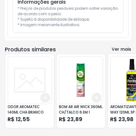
Informações gerais
* Preços de produtos pesáveis podem sofrer variação 
de acordo com o peso;

* Sujeito à disponibilidade de estoque;

* Imagem meramente ilustrativa;
Produtos similares
Ver mais
Add
Add
+
3
+
5
+
10
+
3
+
5
+
10
ODOR AROMATEC
BOM AR AIR WICK 360ML
AROMATIZANTE
140ML CHA BRANCO
CH/TALCO 6 EM 1
WAY 120ML SP 
R$ 12,55
R$ 23,89
R$ 23,98