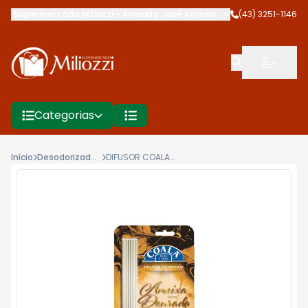
Supermercado Miliozzi
-
Avenida José Afonso dos Santos
(43) 3251-1146
,
Cambé
Categorias
Início
Desodorizador E Aromatizantes
DIFUSOR COALA AROMAS 100ML AMEIXA DOURA