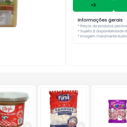
+
3
Informações gerais
* Preços de produtos pesáv
* Sujeito à disponibilidade d
* Imagem meramente ilustra
Add
Add
10
+
3
+
5
+
10
+
3
+
5
+
10