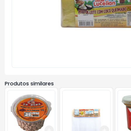
Produtos similares
Add
Add
+
3
+
5
+
10
+
3
+
5
+