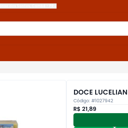
onso dos Santos
,
Cambé
-
PR
DOCE LUCELIAN
Código: #
1027942
R$ 21,89