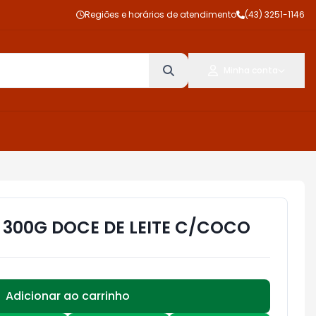
Regiões e horários de atendimento
(43) 3251-1146
Minha conta
 300G DOCE DE LEITE C/COCO
Adicionar ao carrinho
Subtotal:
R$ 0,00