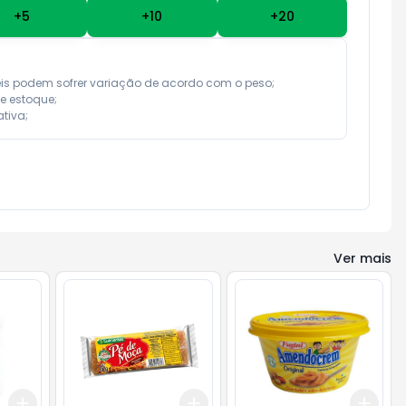
+
5
+
10
+
20
eis podem sofrer variação de acordo com o peso;

e estoque;

tiva;
Ver mais
Add
Add
Add
+
3
+
5
+
10
+
3
+
5
+
10
+
3