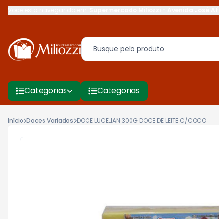
Você está navegando em:
Supermercado Miliozzi
-
Avenida José Af
Categorias
Categorias
Início
Doces Variados
DOCE LUCELIAN 300G DOCE DE LEITE C/COCO