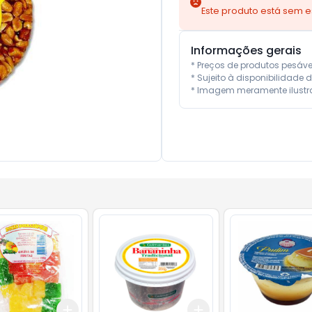
Este produto está sem 
Informações gerais
* Preços de produtos pesáv
* Sujeito à disponibilidade d
* Imagem meramente ilustra
Add
Add
10
+
3
+
5
+
10
+
3
+
5
+
10