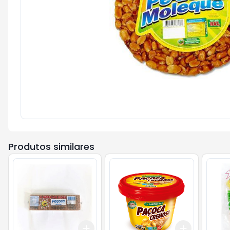
Produtos similares
Add
Add
+
3
+
5
+
10
+
3
+
5
+