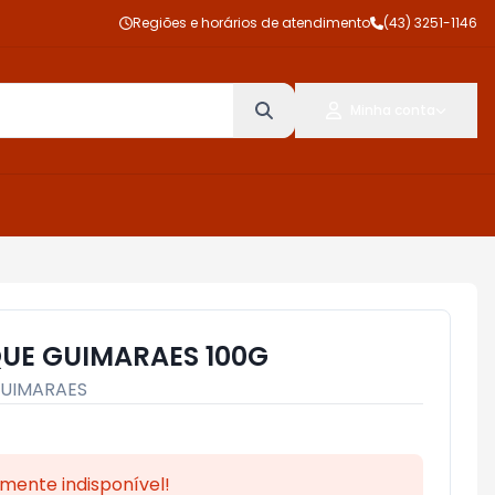
Regiões e horários de atendimento
(43) 3251-1146
Minha conta
UE GUIMARAES 100G
UIMARAES
mente indisponível!