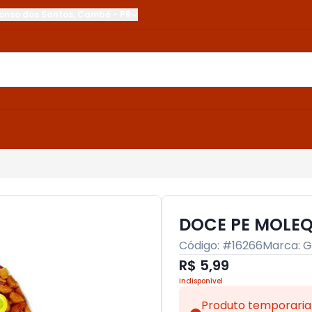
onso dos Santos
,
Cambé
-
PR
DOCE PE MOLEQ
Código: #
16266
Marca:
G
R$ 5,99
Indisponível
Produto temporaria