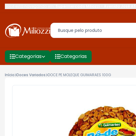
Você está navegando em:
Supermercado Miliozzi
-
Avenida José Af
Categorias
Categorias
Início
Doces Variados
DOCE PE MOLEQUE GUIMARAES 100G