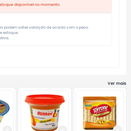
estoque disponível no momento.
eis podem sofrer variação de acordo com o peso;

e estoque;

tiva;
Ver mais
Add
Add
Add
+
3
+
5
+
10
+
3
+
5
+
10
+
3