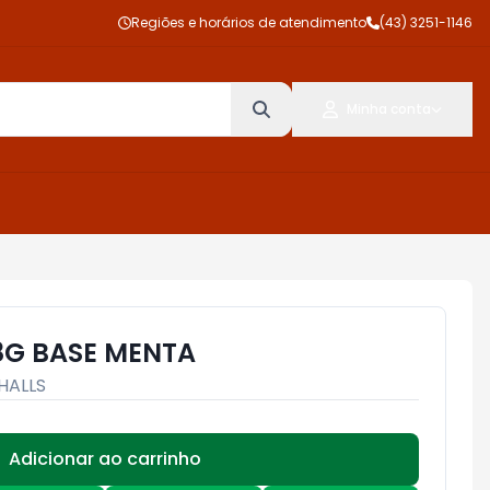
Regiões e horários de atendimento
(43) 3251-1146
Minha conta
8G BASE MENTA
HALLS
Adicionar ao carrinho
Subtotal:
R$ 0,00