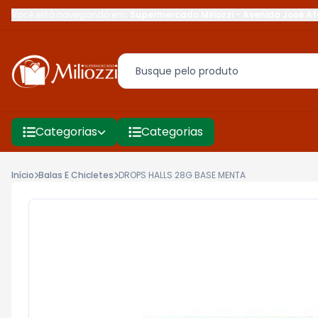
Você está navegando em:
Supermercado Miliozzi
-
Avenida José Af
Categorias
Categorias
Início
Balas E Chicletes
DROPS HALLS 28G BASE MENTA