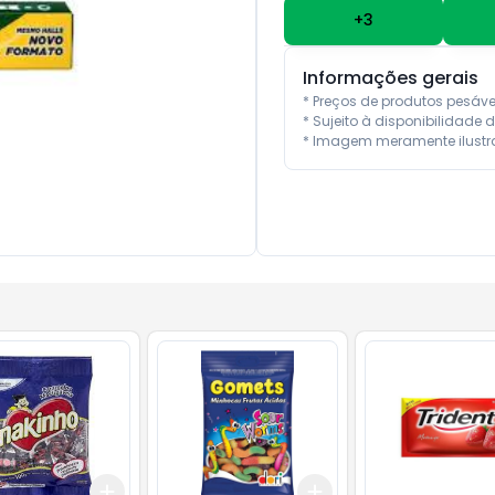
+
3
Informações gerais
* Preços de produtos pesáv
* Sujeito à disponibilidade d
* Imagem meramente ilustra
Add
Add
10
+
3
+
5
+
10
+
3
+
5
+
10