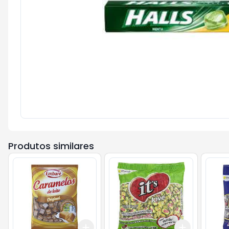
Produtos similares
Add
Add
+
3
+
5
+
10
+
3
+
5
+