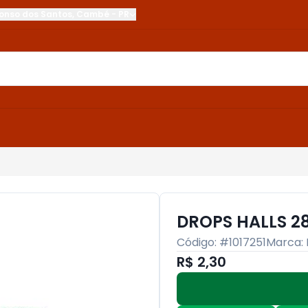
onso dos Santos
,
Cambé
-
PR
DROPS HALLS 2
Código: #
1017251
Marca:
R$ 2,30