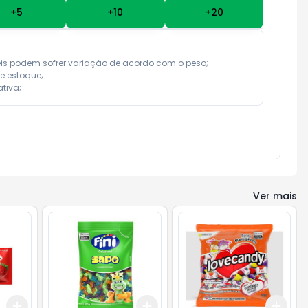
+
5
+
10
+
20
eis podem sofrer variação de acordo com o peso;

e estoque;

tiva;
Ver mais
Add
Add
Add
+
3
+
5
+
10
+
3
+
5
+
10
+
3