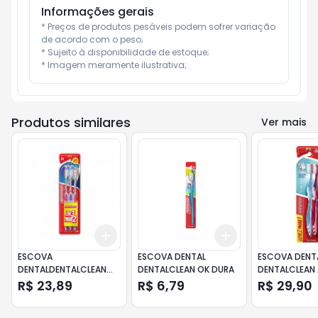
Informações gerais
* Preços de produtos pesáveis podem sofrer variação 
de acordo com o peso;

* Sujeito à disponibilidade de estoque;

* Imagem meramente ilustrativa;
Produtos similares
Ver mais
Add
Add
+
3
+
5
+
10
+
3
+
5
+
10
ESCOVA
ESCOVA DENTAL
ESCOVA DENT
DENTALDENTALCLEAN
DENTALCLEAN OK DURA
DENTALCLEAN 
MAGIC MEDIA LV3 PG2
MACIA LV2 PG
R$ 23,89
R$ 6,79
R$ 29,90