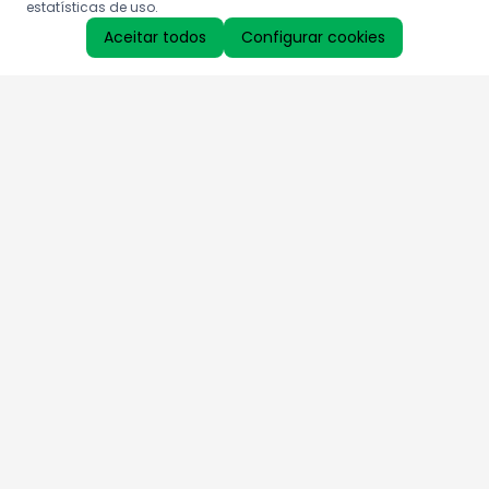
estatísticas de uso.
Aceitar todos
Configurar cookies
Aproveite as nossas promoções!
Cadastre seu e-mail e receba ofertas exclusivas.
QUERO RECEBER