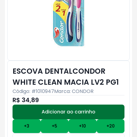
ESCOVA DENTALCONDOR
WHITE CLEAN MACIA LV2 PG1
Código: #
1010947
Marca:
CONDOR
R$ 34,89
Adicionar ao carrinho
Subtotal:
R$ 0
+
3
+
5
+
10
+
20