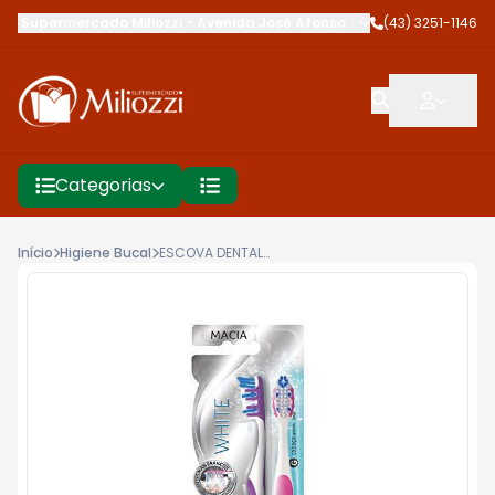
Supermercado Miliozzi
-
Avenida José Afonso dos Santos
(43) 3251-1146
,
Cambé
Categorias
Início
Higiene Bucal
ESCOVA DENTALCONDOR WHITE CLEAN MACIA LV2 PG1