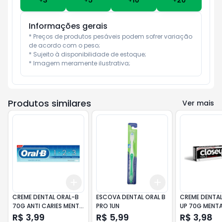
+
3
+
5
+
10
+
20
Informações gerais
* Preços de produtos pesáveis podem sofrer variação 
de acordo com o peso;

* Sujeito à disponibilidade de estoque;

* Imagem meramente ilustrativa;
Produtos similares
Ver mais
Add
Add
+
3
+
5
+
10
+
3
+
5
+
10
CREME DENTAL ORAL-B
ESCOVA DENTAL ORAL B
CREME DENTAL
70G ANTI CARIES MENTA
PRO 1UN
UP 70G MENT
SUAVE
AMERICANA
R$ 3,99
R$ 5,99
R$ 3,98