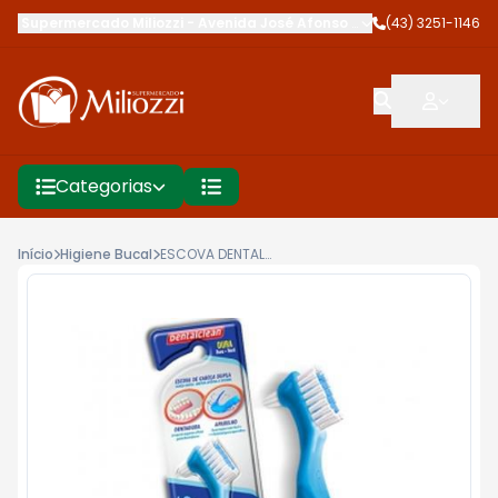
Supermercado Miliozzi
-
Avenida José Afonso dos Santos
(43) 3251-1146
,
Cambé
Categorias
Início
Higiene Bucal
ESCOVA DENTAL DENTALCLEAN ADL PROTESE PLUS DURA