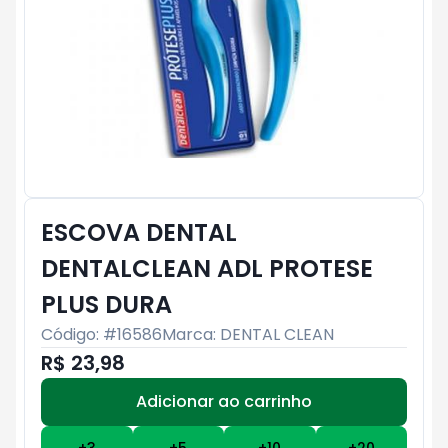
ESCOVA DENTAL
DENTALCLEAN ADL PROTESE
PLUS DURA
Código: #
16586
Marca:
DENTAL CLEAN
R$ 23,98
Adicionar ao carrinho
Subtotal:
R$ 0