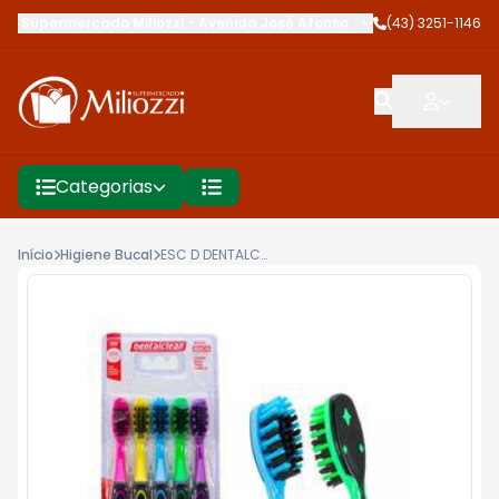
Supermercado Miliozzi
-
Avenida José Afonso dos Santos
(43) 3251-1146
,
Cambé
Categorias
Início
Higiene Bucal
ESC D DENTALCLEAN MAGIC MACIA 5UN