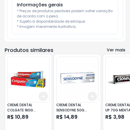
Informações gerais
* Preços de produtos pesáveis podem sofrer variação 
de acordo com o peso;

* Sujeito à disponibilidade de estoque;

* Imagem meramente ilustrativa;
Produtos similares
Ver mais
Add
Add
+
3
+
5
+
10
+
3
+
5
+
10
CREME DENTAL
CREME DENTAL
CREME DENTAL
COLGATE 180G
SENSODYNE 50G
UP 70G MENT
MAX/PROT/ANT
BRANQUEADOR
AMERICANA
R$ 10,89
R$ 14,89
R$ 3,98