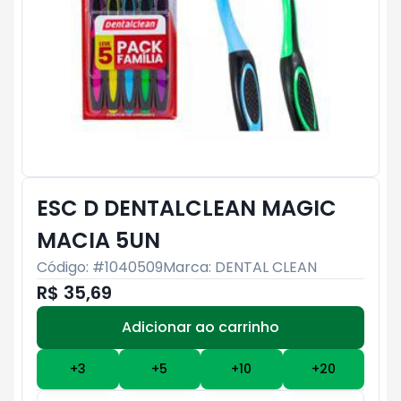
ESC D DENTALCLEAN MAGIC
MACIA 5UN
Código: #
1040509
Marca:
DENTAL CLEAN
R$ 35,69
Adicionar ao carrinho
Subtotal:
R$ 0
+
3
+
5
+
10
+
20