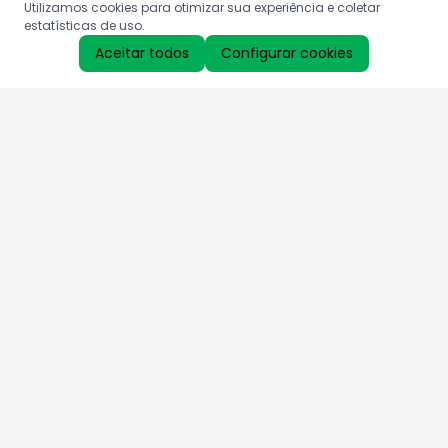
Utilizamos cookies para otimizar sua experiência e coletar
estatísticas de uso.
Aceitar todos
Configurar cookies
Aproveite as nossas promoções!
Cadastre seu e-mail e receba ofertas exclusivas.
QUERO RECEBER