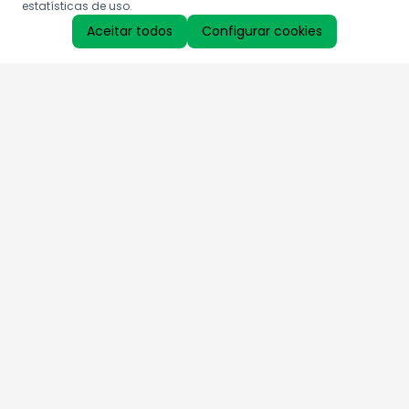
estatísticas de uso.
Aceitar todos
Configurar cookies
Aproveite as nossas promoções!
Cadastre seu e-mail e receba ofertas exclusivas.
QUERO RECEBER