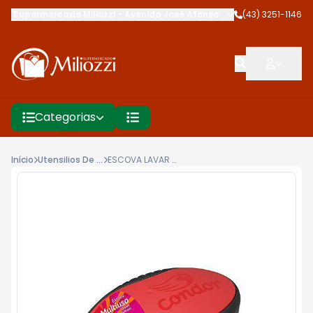
Supermercado Miliozzi
-
Avenida José Afonso dos Santos
(43) 3251-1146
,
Cambé
Categorias
Início
Utensilios De Limpeza
ESCOVA LAVAR CONDOR D MAO 1121