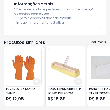
Informações gerais
* Preços de produtos pesáveis podem sofrer variação 
de acordo com o peso;

* Sujeito à disponibilidade de estoque;

* Imagem meramente ilustrativa;
Produtos similares
Ver mais
Add
Add
+
3
+
5
+
10
+
3
+
5
+
10
LUVAS LATEX SANRO
RODO ESPUMA BRIZZI P
PANO PRATO G
TAM.P
FOFAO REF.20094
TEXTIL 70X4
R$ 12,95
R$ 15,89
R$ 8,89