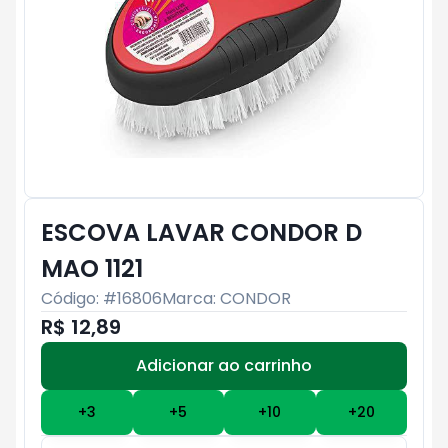
ESCOVA LAVAR CONDOR D
MAO 1121
Código: #
16806
Marca:
CONDOR
R$ 12,89
Adicionar ao carrinho
Subtotal:
R$ 0
+
3
+
5
+
10
+
20