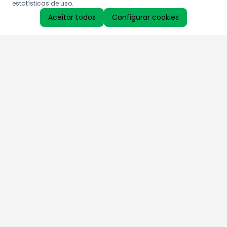
estatísticas de uso.
Aceitar todos
Configurar cookies
Aproveite as nossas promoções!
Cadastre seu e-mail e receba ofertas exclusivas.
QUERO RECEBER