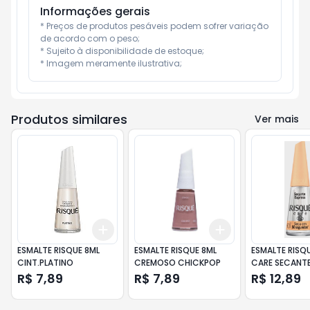
Informações gerais
* Preços de produtos pesáveis podem sofrer variação 
de acordo com o peso;

* Sujeito à disponibilidade de estoque;

* Imagem meramente ilustrativa;
Produtos similares
Ver mais
Add
Add
+
3
+
5
+
10
+
3
+
5
+
10
ESMALTE RISQUE 8ML
ESMALTE RISQUE 8ML
ESMALTE RISQ
CINT.PLATINO
CREMOSO CHICKPOP
CARE SECANTE
R$ 7,89
R$ 7,89
R$ 12,89