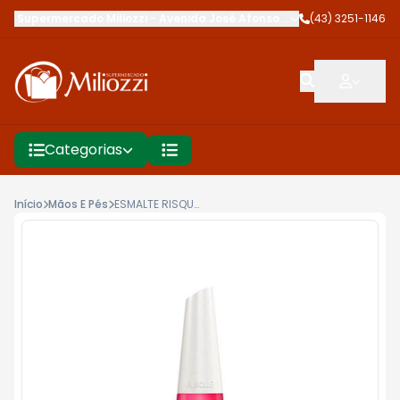
Supermercado Miliozzi
-
Avenida José Afonso dos Santos
(43) 3251-1146
,
Cambé
Categorias
Início
Mãos E Pés
ESMALTE RISQUE 8ML CHOQUE PINK