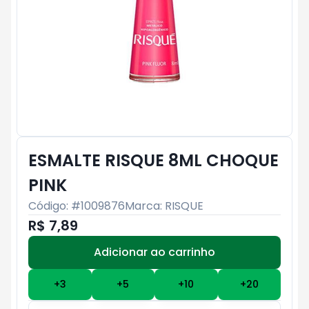
ESMALTE RISQUE 8ML CHOQUE
PINK
Código: #
1009876
Marca:
RISQUE
R$ 7,89
Adicionar ao carrinho
Subtotal:
R$ 0
+
3
+
5
+
10
+
20