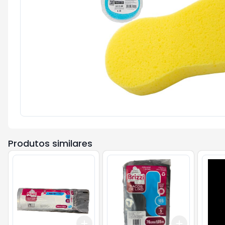
Produtos similares
Add
Add
+
3
+
5
+
10
+
3
+
5
+