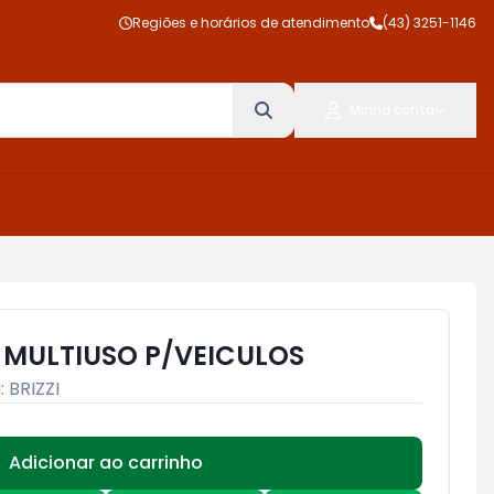
Regiões e horários de atendimento
(43) 3251-1146
Minha conta
I MULTIUSO P/VEICULOS
:
BRIZZI
Adicionar ao carrinho
Subtotal:
R$ 0,00