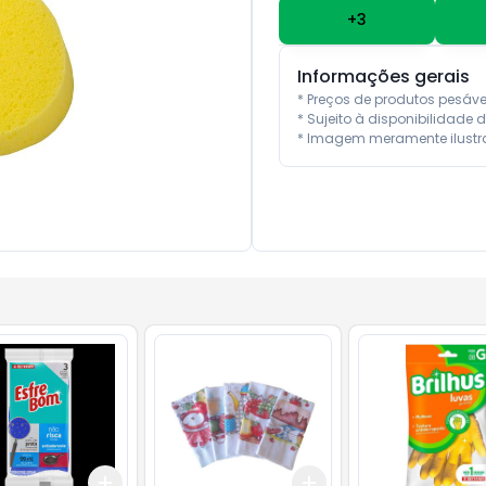
+
3
Informações gerais
* Preços de produtos pesáv
* Sujeito à disponibilidade d
* Imagem meramente ilustra
Add
Add
10
+
3
+
5
+
10
+
3
+
5
+
10