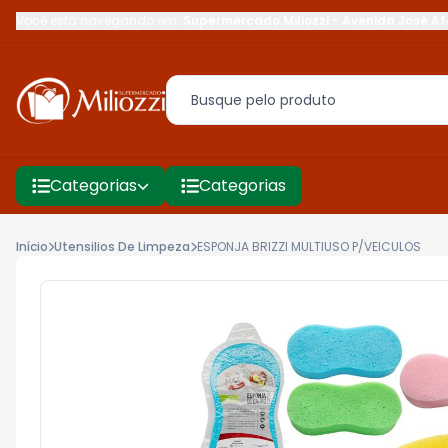
Você está navegando em:
Supermercado Miliozzi
-
Avenida José Af
Categorias
Categorias
Início
Utensilios De Limpeza
ESPONJA BRIZZI MULTIUSO P/VEICULOS