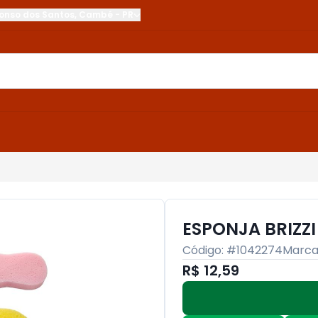
onso dos Santos
,
Cambé
-
PR
ESPONJA BRIZZ
Código: #
1042274
Marca
R$ 12,59