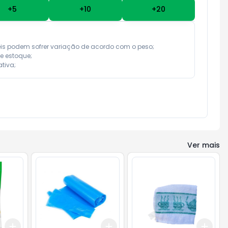
+
5
+
10
+
20
eis podem sofrer variação de acordo com o peso;

e estoque;

tiva;
Ver mais
Add
Add
Add
+
3
+
5
+
10
+
3
+
5
+
10
+
3