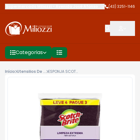
Supermercado Miliozzi
-
Avenida José Afonso dos Santos
(43) 3251-1146
,
Cambé
Categorias
Início
Utensilios De Limpeza
ESPONJA SCOTCH BRITE LIMP EXTR LV4 PG3