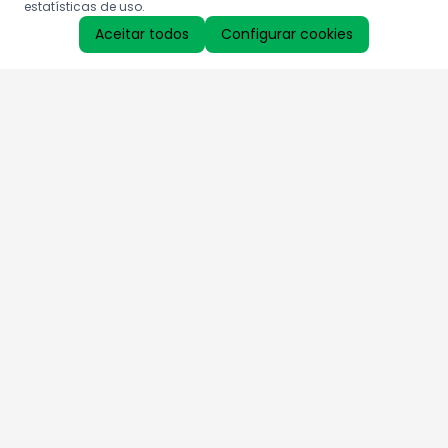
estatísticas de uso.
Aceitar todos
Configurar cookies
Aproveite as nossas promoções!
Cadastre seu e-mail e receba ofertas exclusivas.
QUERO RECEBER