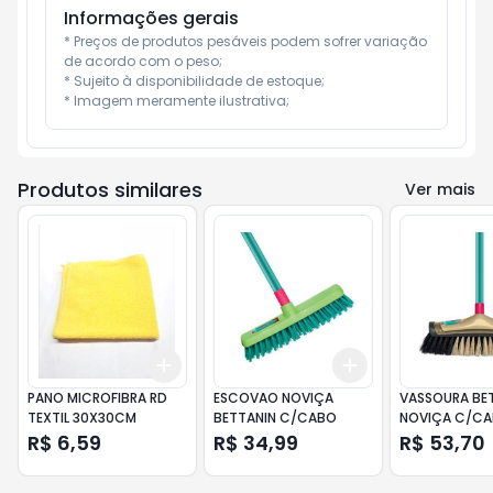
Informações gerais
* Preços de produtos pesáveis podem sofrer variação 
de acordo com o peso;

* Sujeito à disponibilidade de estoque;

* Imagem meramente ilustrativa;
Produtos similares
Ver mais
Add
Add
+
3
+
5
+
10
+
3
+
5
+
10
PANO MICROFIBRA RD
ESCOVAO NOVIÇA
VASSOURA BE
TEXTIL 30X30CM
BETTANIN C/CABO
NOVIÇA C/CABO PISO
DE
R$ 6,59
R$ 34,99
R$ 53,70