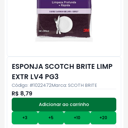
ESPONJA SCOTCH BRITE LIMP
EXTR LV4 PG3
Código: #
1022472
Marca:
SCOTH BRITE
R$ 8,79
Adicionar ao carrinho
Subtotal:
R$ 0
+
3
+
5
+
10
+
20