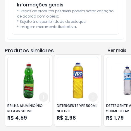
Informações gerais
* Preços de produtos pesáveis podem sofrer variação 
de acordo com o peso;

* Sujeito à disponibilidade de estoque;

* Imagem meramente ilustrativa;
Produtos similares
Ver mais
Add
Add
+
3
+
5
+
10
+
3
+
5
+
10
BRILHA ALUMÍNIOÍNIO
DETERGENTE YPÊ 500ML
DETERGENTE V
REGGIS 500ML
NEUTRO
500ML CLEAR
R$ 4,59
R$ 2,98
R$ 1,79