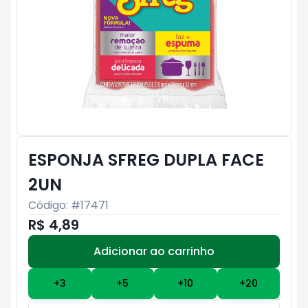
ESPONJA SFREG DUPLA FACE
2UN
Código: #
17471
R$ 4,89
Adicionar ao carrinho
Subtotal:
R$ 0
+
3
+
5
+
10
+
20