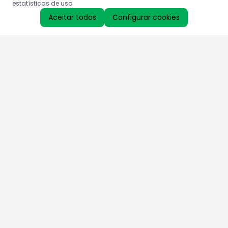
estatísticas de uso.
Aceitar todos
Configurar cookies
Aproveite as nossas promoções!
Cadastre seu e-mail e receba ofertas exclusivas.
QUERO RECEBER