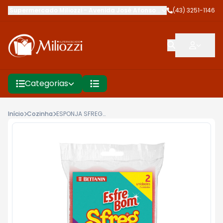
Supermercado Miliozzi
-
Avenida José Afonso dos Santos
(43) 3251-1146
,
Cambé
Categorias
Início
Cozinha
ESPONJA SFREG DUPLA FACE 2UN