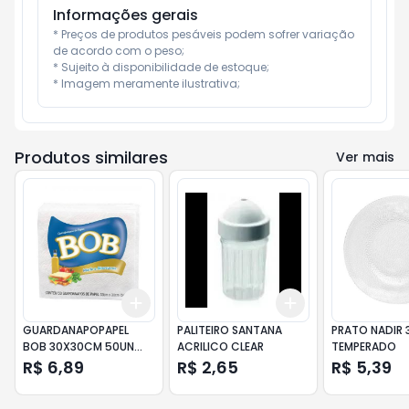
Informações gerais
* Preços de produtos pesáveis podem sofrer variação 
de acordo com o peso;

* Sujeito à disponibilidade de estoque;

* Imagem meramente ilustrativa;
Produtos similares
Ver mais
Add
Add
+
3
+
5
+
10
+
3
+
5
+
10
GUARDANAPOPAPEL
PALITEIRO SANTANA
PRATO NADIR
BOB 30X30CM 50UN
ACRILICO CLEAR
TEMPERADO
FOLHA DUPLA
R$ 6,89
R$ 2,65
R$ 5,39