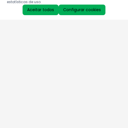
estatísticas de uso.
Aceitar todos
Configurar cookies
Aproveite as nossas promoções!
Cadastre seu e-mail e receba ofertas exclusivas.
QUERO RECEBER