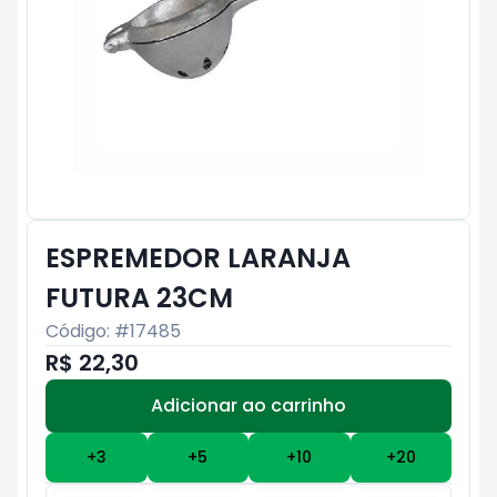
ESPREMEDOR LARANJA
FUTURA 23CM
Código: #
17485
R$ 22,30
Adicionar ao carrinho
Subtotal:
R$ 0
+
3
+
5
+
10
+
20