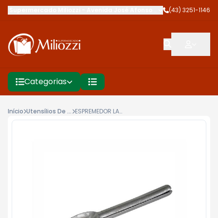
Supermercado Miliozzi
-
Avenida José Afonso dos Santos
(43) 3251-1146
,
Cambé
Categorias
Início
Utensílios De Cozinha
ESPREMEDOR LARANJA FUTURA 23CM