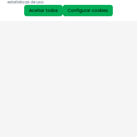
estatísticas de uso.
Aceitar todos
Configurar cookies
Aproveite as nossas promoções!
Cadastre seu e-mail e receba ofertas exclusivas.
QUERO RECEBER