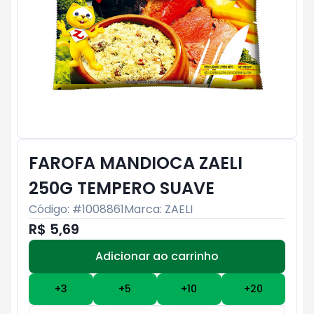
FAROFA MANDIOCA ZAELI
250G TEMPERO SUAVE
Código: #
1008861
Marca:
ZAELI
R$ 5,69
Adicionar ao carrinho
Subtotal:
R$ 0
+
3
+
5
+
10
+
20