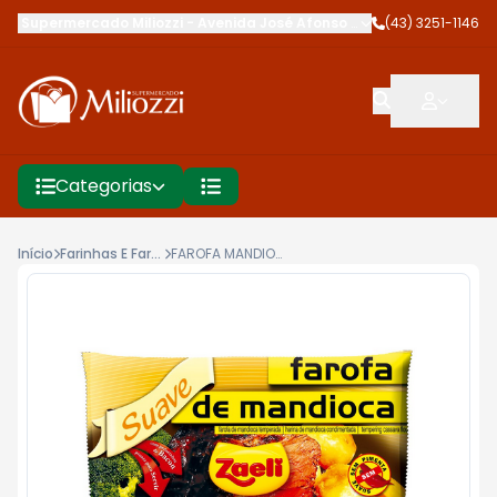
Supermercado Miliozzi
-
Avenida José Afonso dos Santos
(43) 3251-1146
,
Cambé
Categorias
Início
Farinhas E Farofas
FAROFA MANDIOCA ZAELI 250G TEMPERO SUAVE