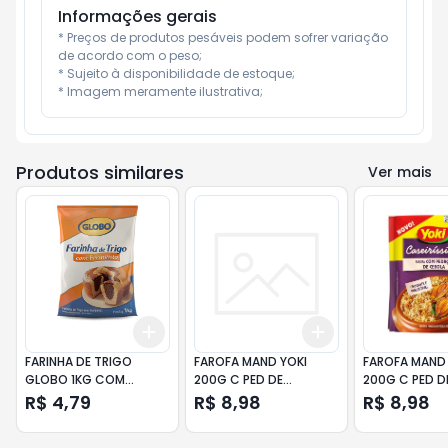
Informações gerais
* Preços de produtos pesáveis podem sofrer variação 
de acordo com o peso;

* Sujeito à disponibilidade de estoque;

* Imagem meramente ilustrativa;
Produtos similares
Ver mais
Add
Add
+
3
+
5
+
10
+
3
+
5
+
10
FARINHA DE TRIGO
FAROFA MAND YOKI
FAROFA MAND 
GLOBO 1KG COM
200G C PED DE
200G C PED D
FERMENTO
COSTELINH
R$ 4,79
R$ 8,98
R$ 8,98