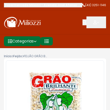
Supermercado Miliozzi
-
Avenida José Afonso dos Santos
(43) 3251-1146
,
Cambé
Categorias
Início
Feijão
FEIJÃO GRÃO BRILHANTE PREMIUM 1KG T.1