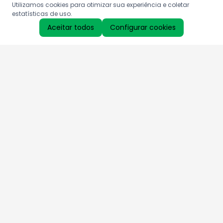
Utilizamos cookies para otimizar sua experiência e coletar
estatísticas de uso.
Aceitar todos
Configurar cookies
Aproveite as nossas promoções!
Cadastre seu e-mail e receba ofertas exclusivas.
QUERO RECEBER