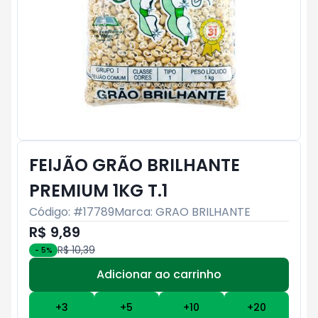
FEIJÃO GRÃO BRILHANTE
PREMIUM 1KG T.1
Código: #
17789
Marca:
GRAO BRILHANTE
R$ 9,89
R$ 10,39
-
5
%
Adicionar ao carrinho
Subtotal:
R$ 0
+
3
+
5
+
10
+
20