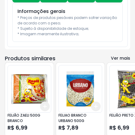
Informações gerais
* Preços de produtos pesáveis podem sofrer variação 
de acordo com o peso;

* Sujeito à disponibilidade de estoque;

* Imagem meramente ilustrativa;
Produtos similares
Ver mais
Add
Add
+
3
+
5
+
10
+
3
+
5
+
10
FEIJÃO ZAELI 500G
FEIJAO BRANCO
FEIJÃO PRETO 
BRANCO
URBANO 500G
R$ 6,99
R$ 7,89
R$ 6,99