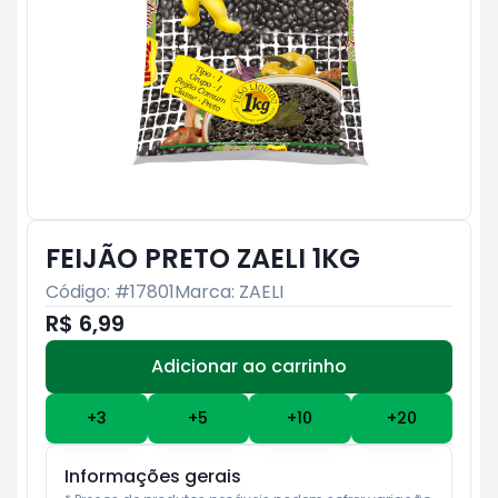
FEIJÃO PRETO ZAELI 1KG
Código: #
17801
Marca:
ZAELI
R$ 6,99
Adicionar ao carrinho
Subtotal:
R$ 0
+
3
+
5
+
10
+
20
Informações gerais