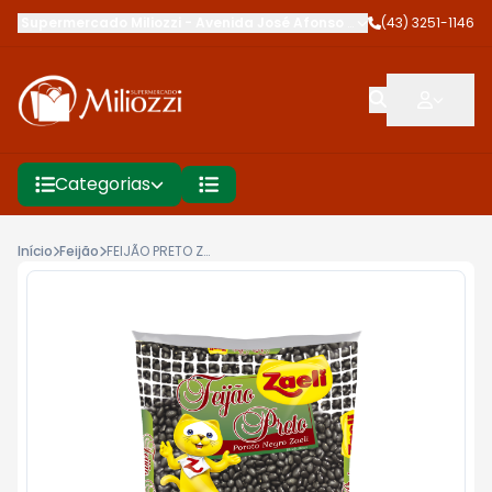
Supermercado Miliozzi
-
Avenida José Afonso dos Santos
(43) 3251-1146
,
Cambé
Categorias
Início
Feijão
FEIJÃO PRETO ZAELI 1KG