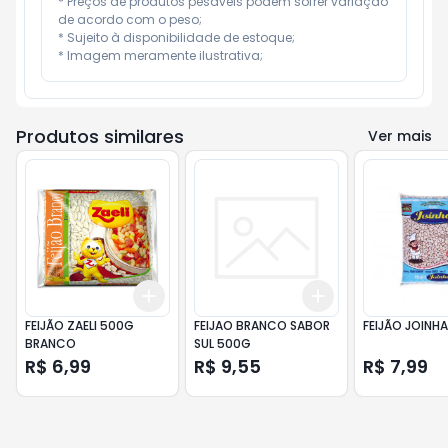
* Preços de produtos pesáveis podem sofrer variação 
de acordo com o peso;

* Sujeito à disponibilidade de estoque;

* Imagem meramente ilustrativa;
Produtos similares
Ver mais
Add
Add
+
3
+
5
+
10
+
3
+
5
+
10
FEIJÃO ZAELI 500G
FEIJAO BRANCO SABOR
FEIJÃO JOINHA 
BRANCO
SUL 500G
R$ 6,99
R$ 9,55
R$ 7,99