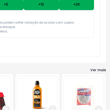
+
5
+
10
+
20
eis podem sofrer variação de acordo com o peso;

e estoque;

tiva;
Ver mais
Add
Add
Add
+
3
+
5
+
10
+
3
+
5
+
10
+
3