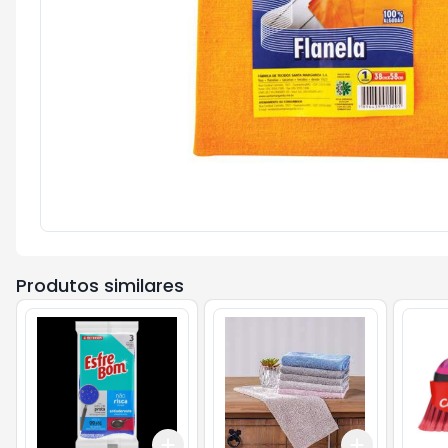
Produtos similares
Add
Add
+
3
+
5
+
10
+
3
+
5
+