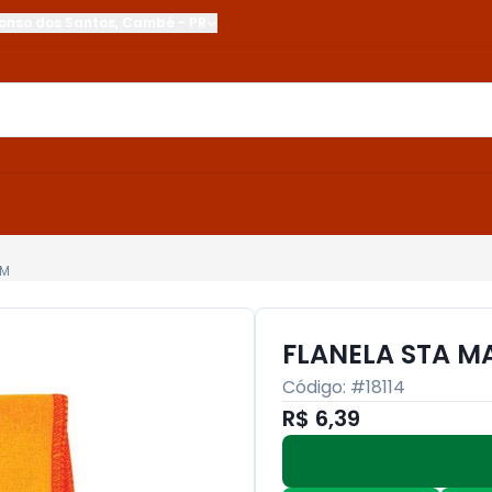
onso dos Santos
,
Cambé
-
PR
CM
FLANELA STA 
Código: #
18114
R$ 6,39