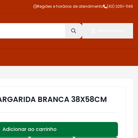
Regiões e horários de atendimento
(43) 3251-1146
Minha conta
MARGARIDA BRANCA 38X58CM
Adicionar ao carrinho
Subtotal:
R$ 0,00