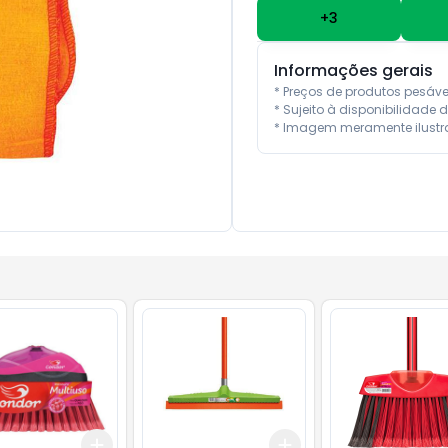
+
3
Informações gerais
* Preços de produtos pesáv
* Sujeito à disponibilidade d
* Imagem meramente ilustra
Add
Add
10
+
3
+
5
+
10
+
3
+
5
+
10