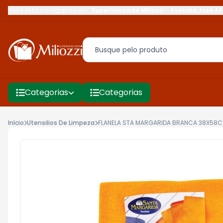
Você está navegando em:
Supermercado Miliozzi
-
Avenida José Af
Categorias
Categorias
Início
Utensilios De Limpeza
FLANELA STA MARGARIDA BRANCA 38X58