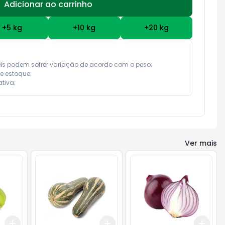
Adicionar ao carrinho
Subtotal:
R$ 0,00
+
5
kg
+
10
kg
+
20
kg
eis podem sofrer variação de acordo com o peso;

e estoque;

tiva;
Ver mais
Add
Add
Add
+
3
kg
+
5
kg
+
3
kg
+
5
kg
+
3