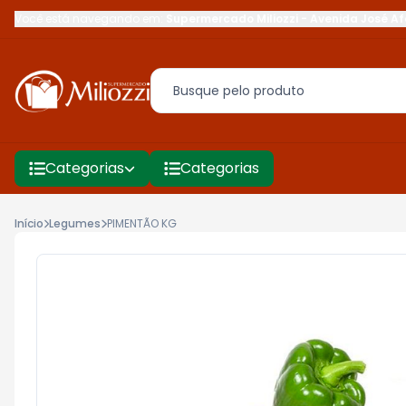
Você está navegando em:
Supermercado Miliozzi
-
Avenida José Af
Categorias
Categorias
Início
Legumes
PIMENTÃO KG