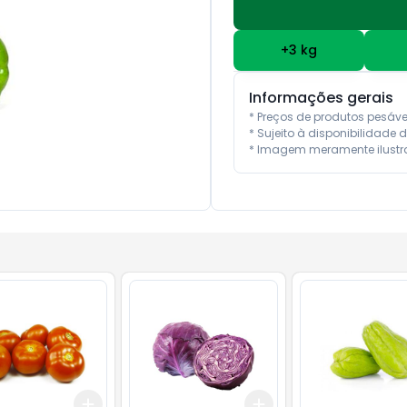
+
3
kg
Informações gerais
* Preços de produtos pesáv
* Sujeito à disponibilidade d
* Imagem meramente ilustra
Add
Add
kg
+
3
kg
+
5
kg
+
3
kg
+
5
kg