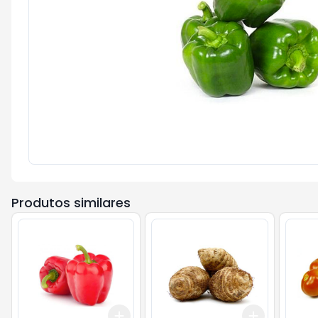
Produtos similares
Add
Add
+
3
kg
+
5
kg
+
3
kg
+
5