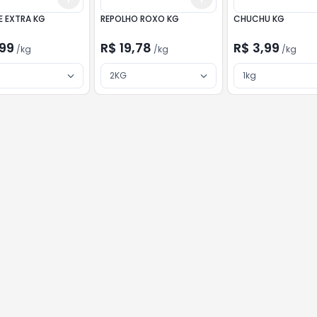
 EXTRA KG
REPOLHO ROXO KG
CHUCHU KG
,99
R$ 19,78
R$ 3,99
/
kg
/
kg
/
kg
2KG
1kg