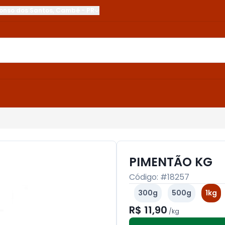
onso dos Santos
,
Cambé
-
PR
PIMENTÃO KG
Código: #
18257
300g
500g
1kg
R$ 11,90
/
kg