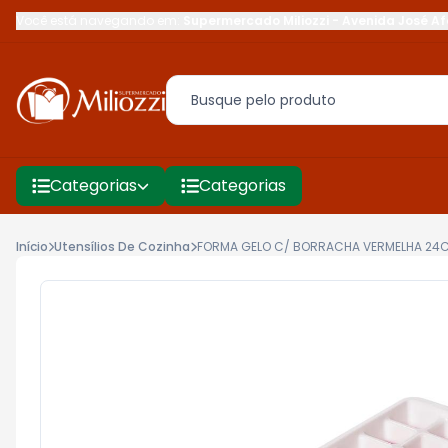
Você está navegando em:
Supermercado Miliozzi
-
Avenida José Af
Categorias
Categorias
Início
Utensílios De Cozinha
FORMA GELO C/ BORRACHA VERMELHA 24