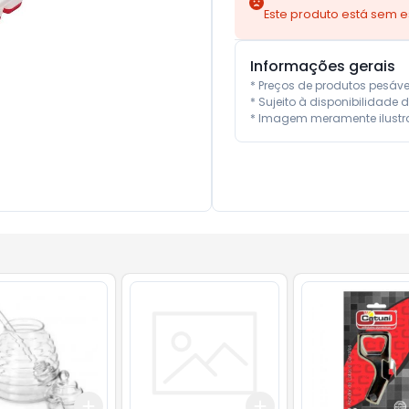
Este produto está sem 
Informações gerais
* Preços de produtos pesáv
* Sujeito à disponibilidade d
* Imagem meramente ilustra
Add
Add
10
+
3
+
5
+
10
+
3
+
5
+
10