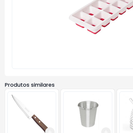
Produtos similares
Add
Add
+
3
+
5
+
10
+
3
+
5
+