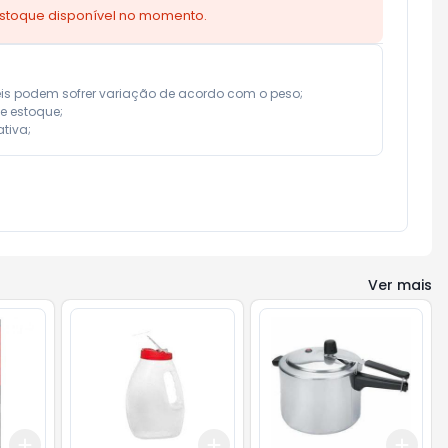
estoque disponível no momento.
eis podem sofrer variação de acordo com o peso;

e estoque;

tiva;
Ver mais
Add
Add
Add
+
3
+
5
+
10
+
3
+
5
+
10
+
3