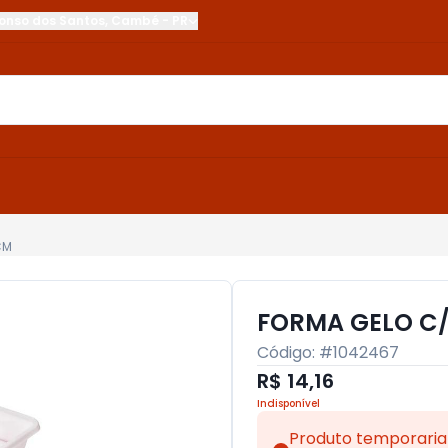
onso dos Santos
,
Cambé
-
PR
CM
FORMA GELO C
Código: #
1042467
R$ 14,16
Indisponível
Produto temporaria