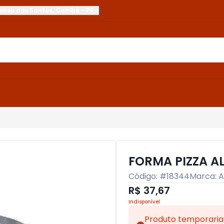
onso dos Santos
,
Cambé
-
PR
FORMA PIZZA A
Código: #
18344
Marca:
A
R$ 37,67
Indisponível
Produto temporaria