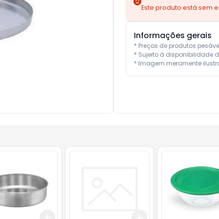
Este produto está sem 
Informações gerais
* Preços de produtos pesáv
* Sujeito à disponibilidade d
* Imagem meramente ilustra
Add
Add
10
+
3
+
5
+
10
+
3
+
5
+
10