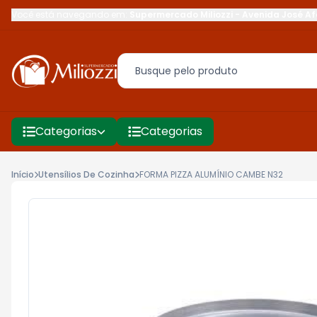
Você está navegando em:
Supermercado Miliozzi
-
Avenida José Af
Categorias
Categorias
Início
Utensílios De Cozinha
FORMA PIZZA ALUMÍNIO CAMBE N32