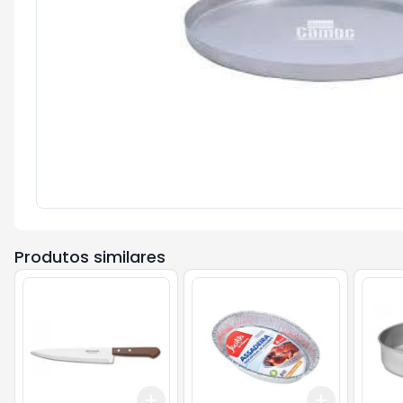
Produtos similares
Add
Add
+
3
+
5
+
10
+
3
+
5
+