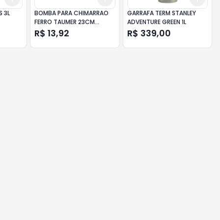
S 3L
BOMBA PARA CHIMARRAO
GARRAFA TERM STANLEY
FERRO TAUMER 23CM
ADVENTURE GREEN 1L
C/DETA
R$ 13,92
R$ 339,00