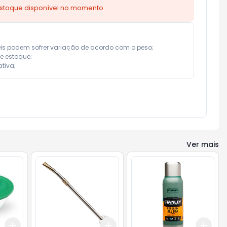
estoque disponível no momento.
eis podem sofrer variação de acordo com o peso;

e estoque;

tiva;
Ver mais
Add
Add
Add
+
3
+
5
+
10
+
3
+
5
+
10
+
3