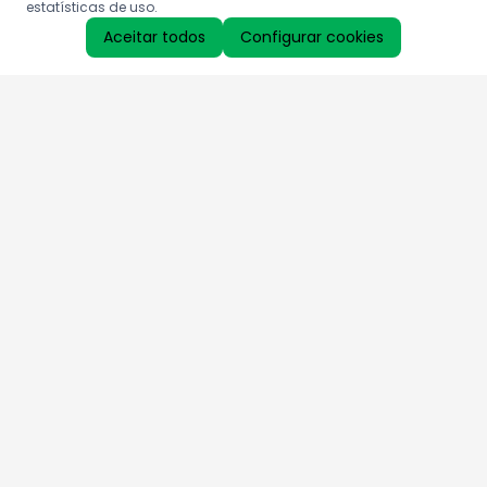
estatísticas de uso.
Aceitar todos
Configurar cookies
Aproveite as nossas promoções!
Cadastre seu e-mail e receba ofertas exclusivas.
QUERO RECEBER