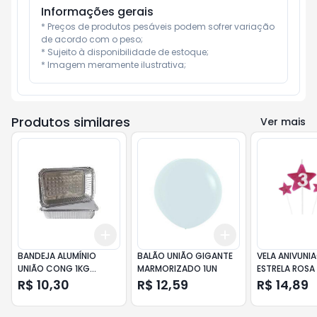
Informações gerais
* Preços de produtos pesáveis podem sofrer variação 
de acordo com o peso;

* Sujeito à disponibilidade de estoque;

* Imagem meramente ilustrativa;
Produtos similares
Ver mais
Add
Add
+
3
+
5
+
10
+
3
+
5
+
10
BANDEJA ALUMÍNIO
BALÃO UNIÃO GIGANTE
VELA ANIVUNI
UNIÃO CONG 1KG
MARMORIZADO 1UN
ESTRELA ROSA
21X15X3
R$ 10,30
R$ 12,59
R$ 14,89