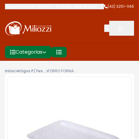
Supermercado Miliozzi
-
Avenida José Afonso dos Santos
(43) 3251-1146
,
Cambé
Categorias
Início
Artigos P/ Festa
FORRO FORMA UNIÃO N°7 INCOLOR C/100