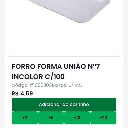
FORRO FORMA UNIÃO N°7
INCOLOR C/100
Código: #
1000300
Marca:
UNIAO
R$ 4,59
Adicionar ao carrinho
Subtotal:
R$ 0
+
3
+
5
+
10
+
20