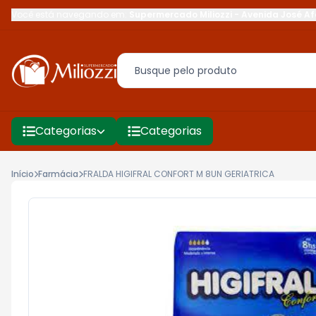
Você está navegando em:
Supermercado Miliozzi
-
Avenida José Af
Categorias
Categorias
Início
Farmácia
FRALDA HIGIFRAL CONFORT M 8UN GERIATRICA