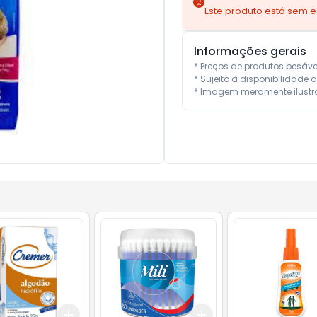
Este produto está sem 
Informações gerais
* Preços de produtos pesáv
* Sujeito à disponibilidade d
* Imagem meramente ilustra
Add
Add
10
+
3
+
5
+
10
+
3
+
5
+
10