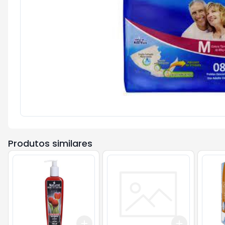
Produtos similares
Add
Add
+
3
+
5
+
10
+
3
+
5
+