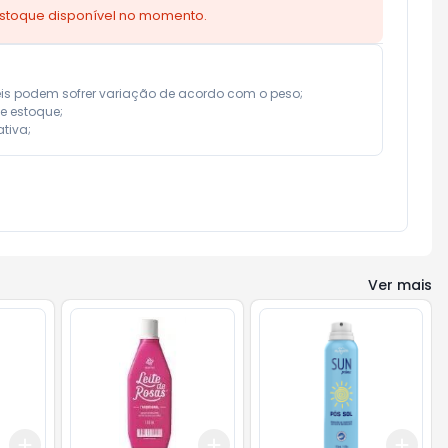
estoque disponível no momento.
eis podem sofrer variação de acordo com o peso;

e estoque;

tiva;
Ver mais
Add
Add
Add
+
3
+
5
+
10
+
3
+
5
+
10
+
3