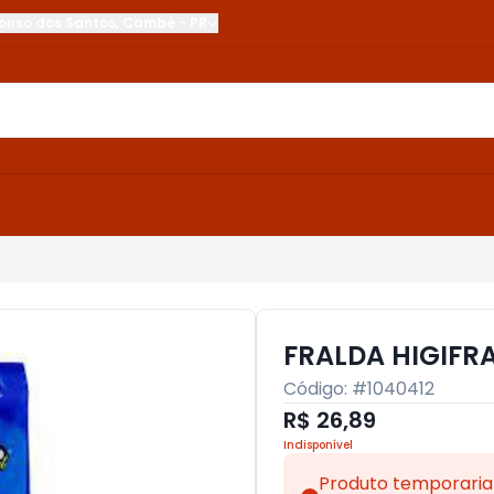
onso dos Santos
,
Cambé
-
PR
FRALDA HIGIFR
Código: #
1040412
R$ 26,89
Indisponível
Produto temporaria