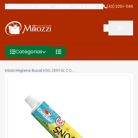
Supermercado Miliozzi
-
Avenida José Afonso dos Santos
(43) 3251-1146
,
Cambé
Categorias
Início
Higiene Bucal
GEL DENTAL CONDOR BAMBINOS 50G SNOOPY