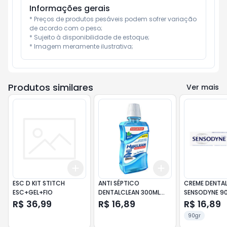
Informações gerais
* Preços de produtos pesáveis podem sofrer variação 
de acordo com o peso;

* Sujeito à disponibilidade de estoque;

* Imagem meramente ilustrativa;
Produtos similares
Ver mais
Add
Add
+
3
+
5
+
10
+
3
+
5
+
10
ESC D KIT STITCH
ANTI SÉPTICO
CREME DENTA
ESC+GEL+FIO
DENTALCLEAN 300ML
SENSODYNE 9
H2CL MENT
BRANQEXTRA 
R$ 36,99
R$ 16,89
R$ 16,89
90gr