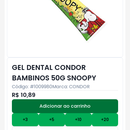
GEL DENTAL CONDOR
BAMBINOS 50G SNOOPY
Código: #
1009980
Marca:
CONDOR
R$ 10,89
Adicionar ao carrinho
Subtotal:
R$ 0
+
3
+
5
+
10
+
20