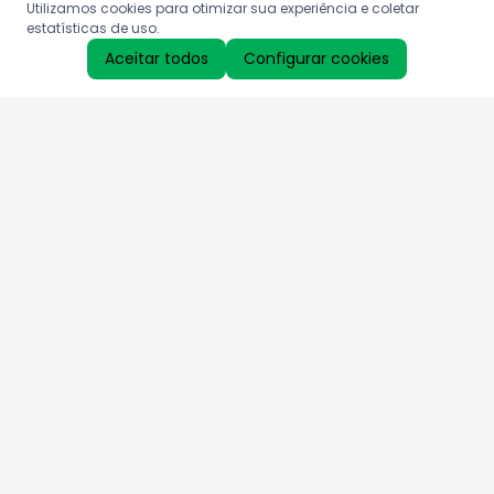
Utilizamos cookies para otimizar sua experiência e coletar
estatísticas de uso.
Aceitar todos
Configurar cookies
Aproveite as nossas promoções!
Cadastre seu e-mail e receba ofertas exclusivas.
QUERO RECEBER