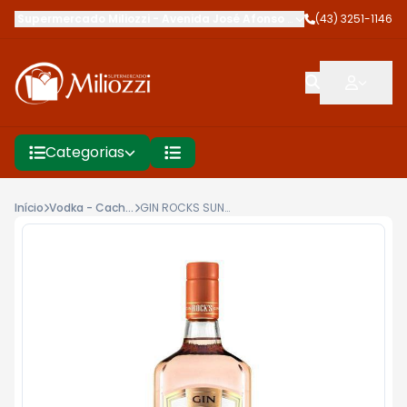
Supermercado Miliozzi
-
Avenida José Afonso dos Santos
(43) 3251-1146
,
Cambé
Categorias
Início
Vodka - Cachaça - Licor Cia
GIN ROCKS SUNSET 1L DOCE