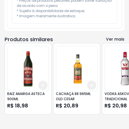
* Preços de produtos pesáveis podem sofrer variação 
de acordo com o peso;

* Sujeito à disponibilidade de estoque;

* Imagem meramente ilustrativa;
Produtos similares
Ver mais
Add
Add
+
3
+
5
+
10
+
3
+
5
+
10
RAIZ AMARGA ASTECA
CACHAÇA 88 965ML
VODKA ASKOV
900ML
OLD CESAR
TRADICIONAL
R$ 18,98
R$ 20,89
R$ 20,98