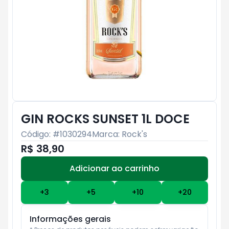
GIN ROCKS SUNSET 1L DOCE
Código: #
1030294
Marca:
Rock's
R$ 38,90
Adicionar ao carrinho
Subtotal:
R$ 0
+
3
+
5
+
10
+
20
Informações gerais