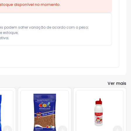
estoque disponível no momento.
eis podem sofrer variação de acordo com o peso;

e estoque;

tiva;
Ver mais
Add
Add
Add
+
3
+
5
+
10
+
3
+
5
+
10
+
3