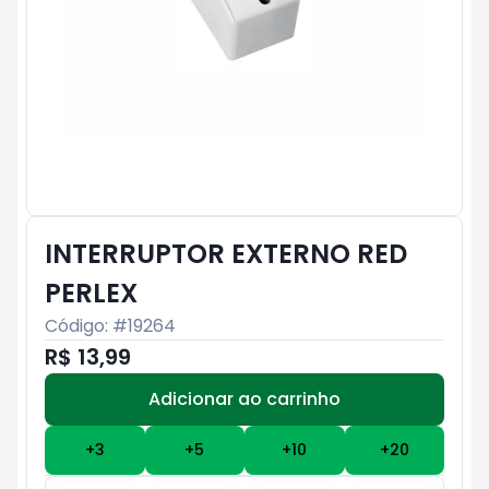
INTERRUPTOR EXTERNO RED
PERLEX
Código: #
19264
R$ 13,99
Adicionar ao carrinho
Subtotal:
R$ 0
+
3
+
5
+
10
+
20