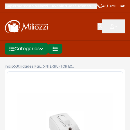
Supermercado Miliozzi
-
Avenida José Afonso dos Santos
(43) 3251-1146
,
Cambé
Categorias
Início
Utilidades Para Casa
INTERRUPTOR EXTERNO RED PERLEX