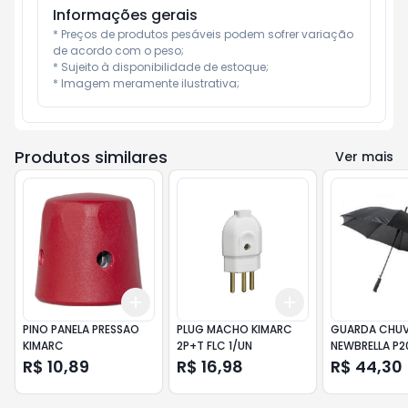
Informações gerais
* Preços de produtos pesáveis podem sofrer variação 
de acordo com o peso;

* Sujeito à disponibilidade de estoque;

* Imagem meramente ilustrativa;
Produtos similares
Ver mais
Add
Add
+
3
+
5
+
10
+
3
+
5
+
10
PINO PANELA PRESSAO
PLUG MACHO KIMARC
GUARDA CHU
KIMARC
2P+T FLC 1/UN
NEWBRELLA P2
R$ 10,89
R$ 16,98
R$ 44,30