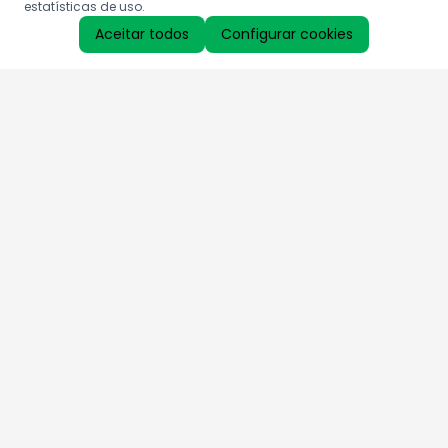
estatísticas de uso.
Aceitar todos
Configurar cookies
Aproveite as nossas promoções!
Cadastre seu e-mail e receba ofertas exclusivas.
QUERO RECEBER