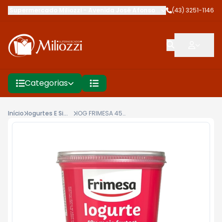
Supermercado Miliozzi
-
Avenida José Afonso dos Santos
(43) 3251-1146
,
Cambé
Categorias
Início
Iogurtes E Similares
IOG FRIMESA 450G MORANGO