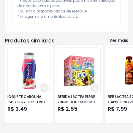
* Preços de produtos pesáveis podem sofrer variação 
de acordo com o peso;

* Sujeito à disponibilidade de estoque;

* Imagem meramente ilustrativa;
Produtos similares
Ver mais
Add
Add
+
3
+
5
+
10
+
3
+
5
+
10
IOGURTE CAROLINA
BEBIDA LÁCTEA ELEGE
BEB LACTEA 3
150G VERY GURT FRUT
200ML BOB ESPNJ MO
CAPPUCINO 2
VERM
CARAM SAL
R$ 3,49
R$ 2,55
R$ 7,99