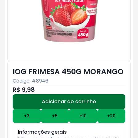
IOG FRIMESA 450G MORANGO
Código: #
8946
R$ 9,98
Adicionar ao carrinho
Subtotal:
R$ 0
+
3
+
5
+
10
+
20
Informações gerais