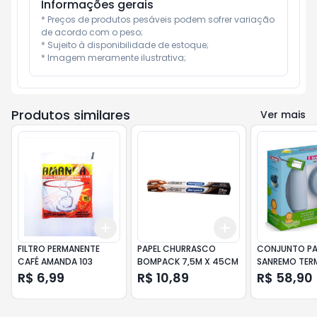
Informações gerais
* Preços de produtos pesáveis podem sofrer variação 
de acordo com o peso;

* Sujeito à disponibilidade de estoque;

* Imagem meramente ilustrativa;
Produtos similares
Ver mais
Add
Add
+
3
+
5
+
10
+
3
+
5
+
10
FILTRO PERMANENTE
PAPEL CHURRASCO
CONJUNTO PA
CAFÉ AMANDA 103
BOMPACK 7,5M X 45CM
SANREMO TERM
R$ 6,99
R$ 10,89
R$ 58,90