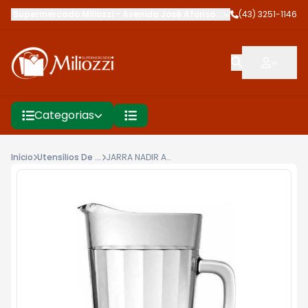
Supermercado Miliozzi
-
Avenida José Afonso dos Santos
(43) 3251-1146
,
Cambé
Categorias
Início
Utensílios De Cozinha
JARRA NADIR AMERICANO 1,2L RF.5410