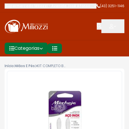
Supermercado Miliozzi
-
Avenida José Afonso dos Santos
(43) 3251-1146
,
Cambé
Categorias
Início
Mãos E Pés
KIT COMPLETO BRIZZI SO PE REF.20159