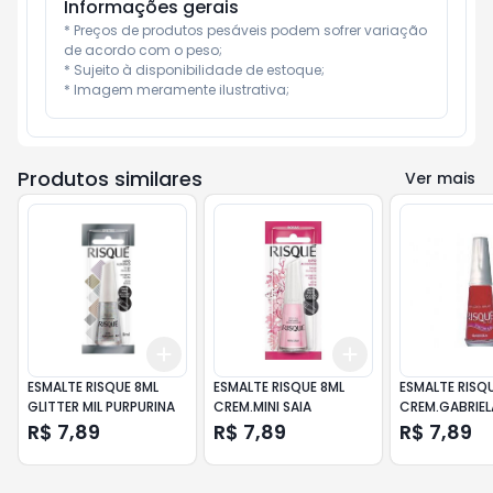
Informações gerais
* Preços de produtos pesáveis podem sofrer variação 
de acordo com o peso;

* Sujeito à disponibilidade de estoque;

* Imagem meramente ilustrativa;
Produtos similares
Ver mais
Add
Add
+
3
+
5
+
10
+
3
+
5
+
10
ESMALTE RISQUE 8ML
ESMALTE RISQUE 8ML
ESMALTE RISQ
GLITTER MIL PURPURINA
CREM.MINI SAIA
CREM.GABRIEL
R$ 7,89
R$ 7,89
R$ 7,89