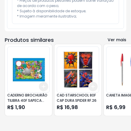
* Preços de produtos pesáveis podem sofrer variação 
de acordo com o peso;

* Sujeito à disponibilidade de estoque;

* Imagem meramente ilustrativa;
Produtos similares
Ver mais
Add
Add
+
3
+
5
+
10
+
3
+
5
+
10
CADERNO BROCHURÃO
CAD STARSCHOOL 80F
CANETA IMAG
TILIBRA 40F SAPECA
CAP DURA SPIDER RF.26
CALIG FM CM
R$ 1,90
R$ 16,98
R$ 6,99