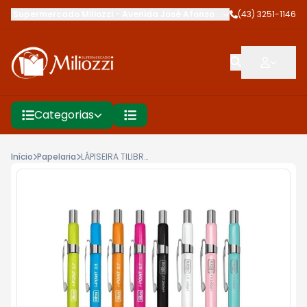
Supermercado Miliozzi
-
Avenida José Afonso dos Santos
(43) 3251-1146
,
Cambé
Categorias
Início
Papelaria
LÁPISEIRA TILIBRA I-POINT 0,7