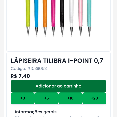
LÁPISEIRA TILIBRA I-POINT 0,7
Código: #
1039063
R$ 7,40
Adicionar ao carrinho
Subtotal:
R$ 0
+
3
+
5
+
10
+
20
Informações gerais