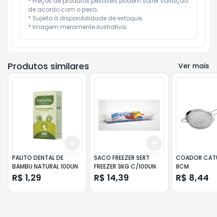
* Preços de produtos pesáveis podem sofrer variação 
de acordo com o peso;

* Sujeito à disponibilidade de estoque;

* Imagem meramente ilustrativa;
Produtos similares
Ver mais
Add
Add
+
3
+
5
+
10
+
3
+
5
+
10
PALITO DENTAL DE
SACO FREEZER SERT
COADOR CATU
BAMBU NATURAL 100UN
FREEZER 3KG C/100UN
8CM
R$ 1,29
R$ 14,39
R$ 8,44