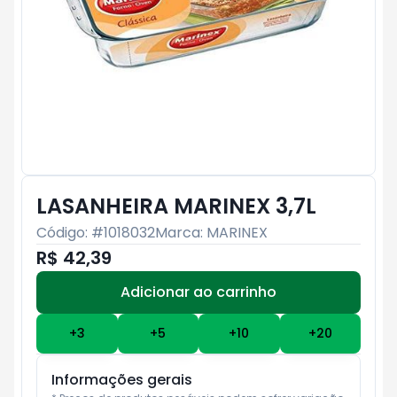
LASANHEIRA MARINEX 3,7L
Código: #
1018032
Marca:
MARINEX
R$ 42,39
Adicionar ao carrinho
Subtotal:
R$ 0
+
3
+
5
+
10
+
20
Informações gerais