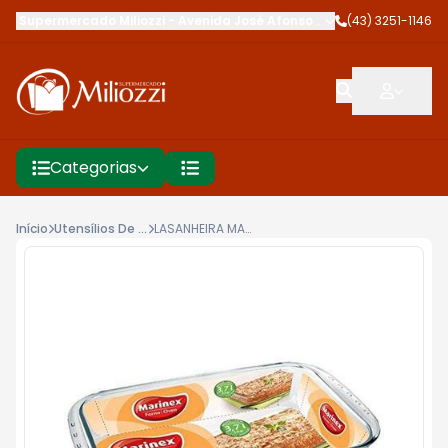
Supermercado Miliozzi
-
Avenida José Afonso dos Santos
(43) 3251-1146
,
Cambé
Categorias
Início
Utensílios De Cozinha
LASANHEIRA MARINEX 3,7L