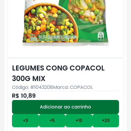
LEGUMES CONG COPACOL
300G MIX
Código: #
1043208
Marca:
COPACOL
R$ 10,89
Adicionar ao carrinho
Subtotal:
R$ 0
+
3
+
5
+
10
+
20