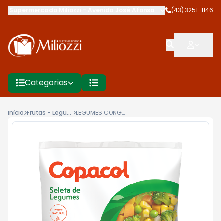
Supermercado Miliozzi
-
Avenida José Afonso dos Santos
(43) 3251-1146
,
Cambé
Categorias
Início
Frutas - Legumes & Cia
LEGUMES CONG COPACOL 300G MIX