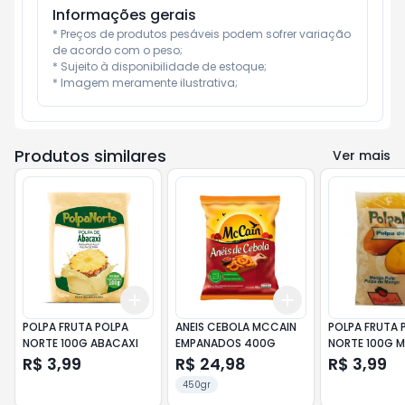
Informações gerais
* Preços de produtos pesáveis podem sofrer variação 
de acordo com o peso;

* Sujeito à disponibilidade de estoque;

* Imagem meramente ilustrativa;
Produtos similares
Ver mais
Add
Add
+
3
+
5
+
10
+
3
+
5
+
10
POLPA FRUTA POLPA
ANEIS CEBOLA MCCAIN
POLPA FRUTA 
NORTE 100G ABACAXI
EMPANADOS 400G
NORTE 100G 
R$ 3,99
R$ 24,98
R$ 3,99
450gr