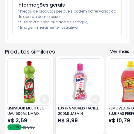
Informações gerais
* Preços de produtos pesáveis podem sofrer variação 
de acordo com o peso;

* Sujeito à disponibilidade de estoque;

* Imagem meramente ilustrativa;
Produtos similares
Ver mais
Add
Add
+
3
+
5
+
10
+
3
+
5
+
10
LIMPADOR MULTI USO
LUSTRA MOVEIS FACILLE
REMOVEDOR D
UAU 500ML LIMAO
200ML JASMIN
SUJEIRAS PER
CANFORA
REMOVEX 1l
R$ 3,59
R$ 8,99
R$ 10,79
R$ 5,39
-
33
%