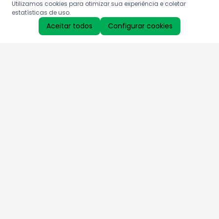
Utilizamos cookies para otimizar sua experiência e coletar
estatísticas de uso.
Aceitar todos
Configurar cookies
Aproveite as nossas promoções!
Cadastre seu e-mail e receba ofertas exclusivas.
QUERO RECEBER