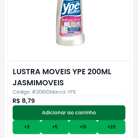
LUSTRA MOVEIS YPE 200ML
JASMIMOVEIS
Código: #
20810
Marca:
YPE
R$ 8,79
Adicionar ao carrinho
Subtotal:
R$ 0
+
3
+
5
+
10
+
20