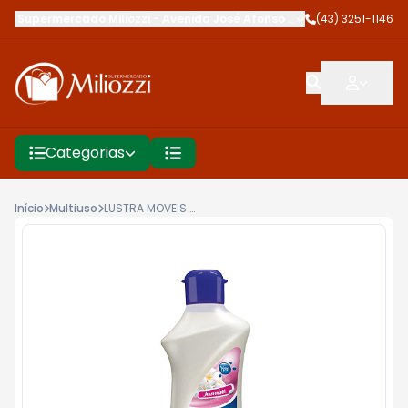
Supermercado Miliozzi
-
Avenida José Afonso dos Santos
(43) 3251-1146
,
Cambé
Categorias
Início
Multiuso
LUSTRA MOVEIS YPE 200ML JASMIMOVEIS