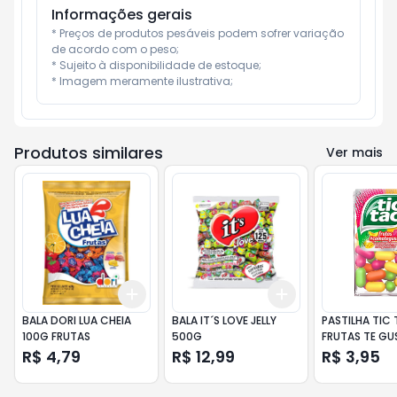
Informações gerais
* Preços de produtos pesáveis podem sofrer variação 
de acordo com o peso;

* Sujeito à disponibilidade de estoque;

* Imagem meramente ilustrativa;
Produtos similares
Ver mais
Add
Add
+
3
+
5
+
10
+
3
+
5
+
10
BALA DORI LUA CHEIA
BALA IT´S LOVE JELLY
PASTILHA TIC
100G FRUTAS
500G
FRUTAS TE GU
R$ 4,79
R$ 12,99
R$ 3,95