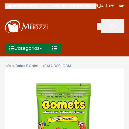
Supermercado Miliozzi
-
Avenida José Afonso dos Santos
(43) 3251-1146
,
Cambé
Categorias
Início
Balas E Chicletes
BALA DORI GOMETS 150G MINHOCAS FRUTAS