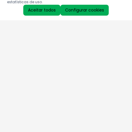
estatísticas de uso.
Aceitar todos
Configurar cookies
Aproveite as nossas promoções!
Cadastre seu e-mail e receba ofertas exclusivas.
QUERO RECEBER