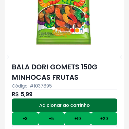
BALA DORI GOMETS 150G
MINHOCAS FRUTAS
Código: #
1037895
R$ 5,99
Adicionar ao carrinho
Subtotal:
R$ 0
+
3
+
5
+
10
+
20