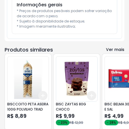
Informações gerais
* Preços de produtos pesáveis podem sofrer variação 
de acordo com o peso;

* Sujeito à disponibilidade de estoque;

* Imagem meramente ilustrativa;
Produtos similares
Ver mais
Add
Add
+
3
+
5
+
10
+
3
+
5
+
10
BISCCOITO PETA ASEIRA
BISC ZAYTAS 80G
BISC BELMA 3
100G POLVILHO TRAD
CHOCO
E SAL
R$ 8,89
R$ 9,99
R$ 4,99
R$ 12,99
R$ 6,
-
23
%
-
28
%