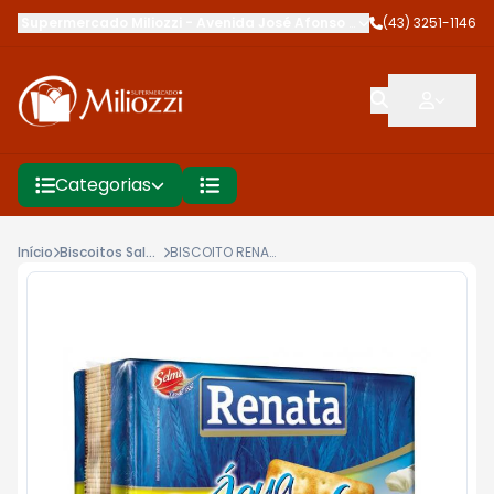
Supermercado Miliozzi
-
Avenida José Afonso dos Santos
(43) 3251-1146
,
Cambé
Categorias
Início
Biscoitos Salgados
BISCOITO RENATA 360G ÁGUA E SAL