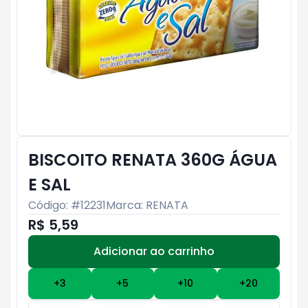
BISCOITO RENATA 360G ÁGUA
E SAL
Código: #
12231
Marca:
RENATA
R$ 5,59
Adicionar ao carrinho
Subtotal:
R$ 0
+
3
+
5
+
10
+
20