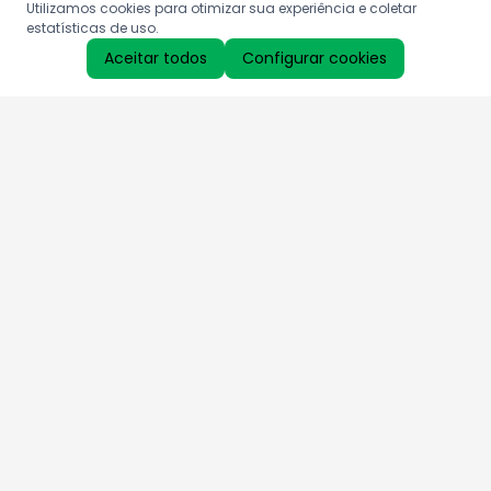
Utilizamos cookies para otimizar sua experiência e coletar
estatísticas de uso.
Aceitar todos
Configurar cookies
Aproveite as nossas promoções!
Cadastre seu e-mail e receba ofertas exclusivas.
QUERO RECEBER