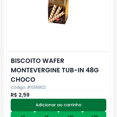
BISCOITO WAFER
MONTEVERGINE TUB-IN 48G
CHOCO
Código: #
1018902
R$ 2,59
Adicionar ao carrinho
Subtotal:
R$ 0