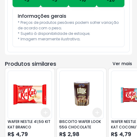
+
3
+
5
+
10
+
20
Informações gerais
* Preços de produtos pesáveis podem sofrer variação 
de acordo com o peso;

* Sujeito à disponibilidade de estoque;

* Imagem meramente ilustrativa;
Produtos similares
Ver mais
Add
Add
+
3
+
5
+
10
+
3
+
5
+
10
WAFER NESTLE 41,5G KIT
BISCOITO WAFER LOOK
WAFER NESTLE 
KAT BRANCO
55G CHOCOLATE
KAT COCONU
R$ 4,79
R$ 2,98
R$ 4,79