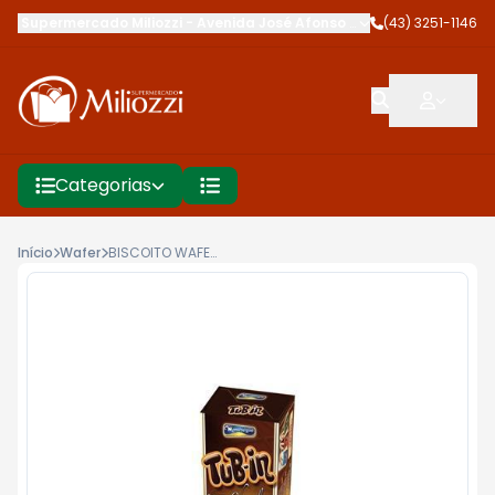
Supermercado Miliozzi
-
Avenida José Afonso dos Santos
(43) 3251-1146
,
Cambé
Categorias
Início
Wafer
BISCOITO WAFER MONTEVERGINE TUB-IN 48G CHOCO